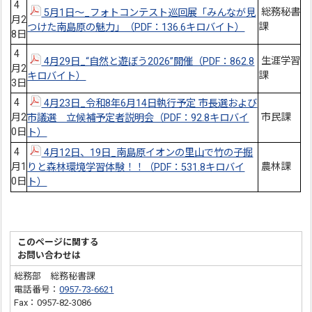
4
総務秘書
5月1日～_フォトコンテスト巡回展「みんなが見
月2
課
つけた南島原の魅力」（PDF：136.6キロバイト）
8日
4
生涯学習
4月29日_“自然と遊ぼう2026”開催（PDF：862.8
月2
課
キロバイト）
3日
4
4月23日_令和8年6月14日執行予定 市長選および
月2
市民課
市議選 立候補予定者説明会（PDF：92.8キロバイ
0日
ト）
4
4月12日、19日_南島原イオンの里山で竹の子掘
月1
農林課
りと森林環境学習体験！！（PDF：531.8キロバイ
0日
ト）
このページに関する
お問い合わせは
総務部 総務秘書課
電話番号：
0957-73-6621
Fax：0957-82-3086