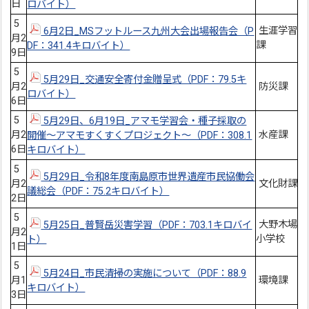
日
ロバイト）
5
生涯学習
6月2日_MSフットルース九州大会出場報告会（P
月2
課
DF：341.4キロバイト）
9日
5
5月29日_交通安全寄付金贈呈式（PDF：79.5キ
月2
防災課
ロバイト）
6日
5
5月29日、6月19日_アマモ学習会・種子採取の
月2
水産課
開催～アマモすくすくプロジェクト～（PDF：308.1
6日
キロバイト）
5
5月29日_令和8年度南島原市世界遺産市民協働会
月2
文化財課
議総会（PDF：75.2キロバイト）
2日
5
大野木場
5月25日_普賢岳災害学習（PDF：703.1キロバイ
月2
小学校
ト）
1日
5
5月24日_市民清掃の実施について（PDF：88.9
月1
環境課
キロバイト）
3日