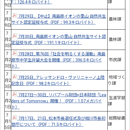
課
F：126.4キロバイト）
9日
7
7月29日_【中止】南島原イオンの里山 自然共生
月2
農林課
サイト認定証授与式（PDF：99.3キロバイト）
9日
7
7月30日_南島原イオンの里山 自然共生サイト認
月2
農林課
定証授与式（PDF：191.1キロバイト）
3日
7
7月28日_第76回「社会を明るくする運動」南島
月2
市民課
原市中学生弁論大会を開催（PDF：396.5キロバイ
3日
ト）
7
地域づく
7月25日_アレッサンドロ・ヴァリニャーノ上陸
月2
り課
記念日（PDF：98.2キロバイト）
3日
7
7月27日～30日_リバプール財団×日本財団「Lea
生涯学習
月2
ders of Tomorrow」開催！（PDF：1.07メガバイ
課
1日
ト）
7
総務秘書
7月17日、21日_松本市長退任式及び相川市長初
月1
課
登庁について（PDF：71.5キロバイト）
5日