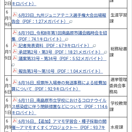
課
2日
キロバイト）
6
生涯学習
6月23日_九州ジュニアテニス選手権大会出場報
月1
課
告会（PDF：1.27メガバイト）
9日
6月19日_令和8年第1回南島原市議会臨時会を招
集（PDF：74.1キロバイト）
6
記者発表資料（PDF：67.9キロバイト）
総務秘書
月1
承認第2号・第3号（PDF：18.21メガバイト）
課
9日
議案第33号・第34号（PDF：5.52メガバイト）
報告第3号～第10号（PDF：1.04メガバイト）
6
選挙管理
6月16日_投票所入場券の発送事務による経費加
月1
委員会事
算について（PDF：92.9キロバイト）
6日
務局
6
6月11日_南島原市立学校におけるコロナウイル
学校教育
月1
ス感染症に伴う閉鎖措置などについて（PDF：114.6
課
1日
キロバイト）
6
6月16日_【追加】アマモ学習会・種子採取の開
月9
水産課
催～アマモすくすくプロジェクト～（PDF：93.7キ