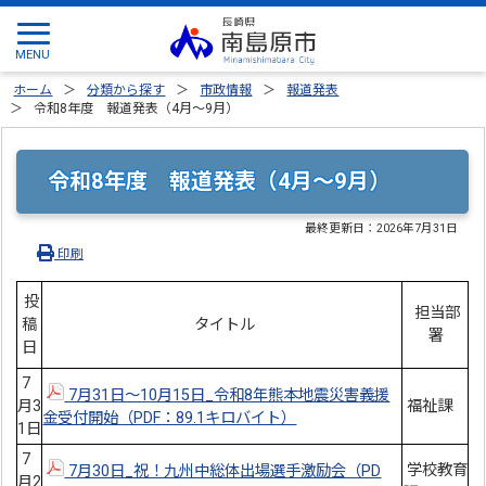
ホーム
分類から探す
市政情報
報道発表
令和8年度 報道発表（4月～9月）
令和8年度 報道発表（4月～9月）
最終更新日：
2026年7月31日
印刷
投
担当部
稿
タイトル
署
日
7
7月31日～10月15日_令和8年熊本地震災害義援
月3
福祉課
金受付開始（PDF：89.1キロバイト）
1日
7
学校教育
7月30日_祝！九州中総体出場選手激励会（PD
月2