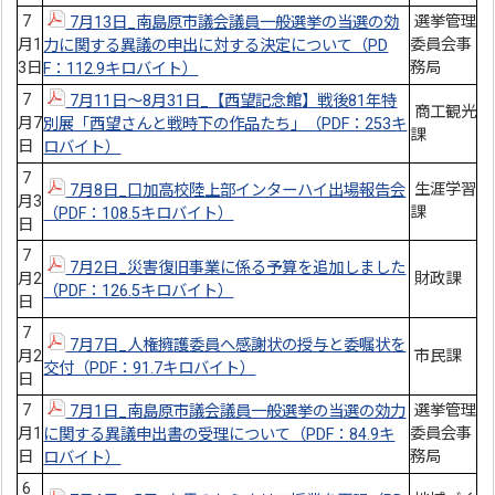
7
選挙管理
7月13日_南島原市議会議員一般選挙の当選の効
月1
委員会事
力に関する異議の申出に対する決定について（PD
3日
務局
F：112.9キロバイト）
7
7月11日～8月31日_【西望記念館】戦後81年特
商工観光
月7
別展「西望さんと戦時下の作品たち」（PDF：253キ
課
日
ロバイト）
7
生涯学習
7月8日_口加高校陸上部インターハイ出場報告会
月3
課
（PDF：108.5キロバイト）
日
7
7月2日_災害復旧事業に係る予算を追加しました
月2
財政課
（PDF：126.5キロバイト）
日
7
7月7日_人権擁護委員へ感謝状の授与と委嘱状を
月2
市民課
交付（PDF：91.7キロバイト）
日
7
選挙管理
7月1日_南島原市議会議員一般選挙の当選の効力
月1
委員会事
に関する異議申出書の受理について（PDF：84.9キ
日
務局
ロバイト）
6