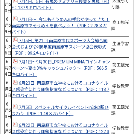
地域づく
7月4日、5日_有馬のセミナリヨ授業を再現（PD
月3
り課
F：137.9キロバイト）
0日
6
7月1日～_今年もそうめんの季節がやってきた！
商工観光
月2
南島原市でそうめんを食べよう！（PDF：2.78メガ
課
9日
バイト）
6
7月5日_第21回 南島原市民スポーツ大会総合開
生涯学習
月2
会式および令和8年度南島原市スポーツ協会表彰式
課
6日
（PDF：89.2キロバイト）
6
7月1日～9月30日_PREMIUM MINAコインキャン
商工観光
月2
ペーン～夏の3％キャッシュバック～（PDF：566.5
課
4日
キロバイト）
6
6月23日_南島原市立学校におけるコロナウイル
学校教育
月2
ス感染症に伴う閉鎖措置などについて（PDF：118.7
課
3日
キロバイト）
6
商工観光
7月5日_スペシャルサイクルイベントin道の駅ひ
月2
課
まわり（PDF：1.48メガバイト）
3日
6
6月22日_南島原市立学校におけるコロナウイル
学校教育
月2
ス感染症に伴う閉鎖措置などについて（PDF：122.3