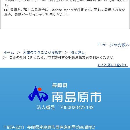
※資料としてPDFファイルが添付されている場合は、
Adobe Acrobat(R)
が必要で
す。
PDF書類をご覧になる場合は、
Adobe Reader
が必要です。正しく表示されない
場合、最新バージョンをご利用ください。
ページの先頭へ
ホーム
人生のできごとから探す
引っ越し
ごみの処分に困ったら、市の許可する収集運搬業者を利用ください
もっと見る（全2件）
法人番号 7000020422142
〒859-2211 長崎県南島原市西有家町里坊96番地2