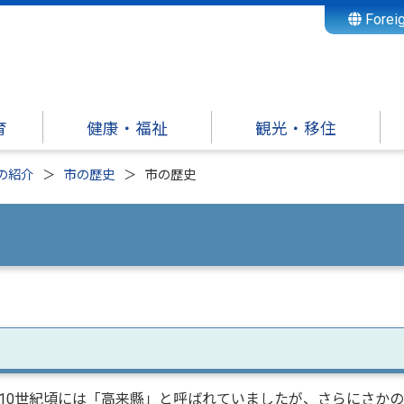
Forei
育
健康・福祉
観光・移住
の紹介
市の歴史
市の歴史
0世紀頃には「高来縣」と呼ばれていましたが、さらにさかの