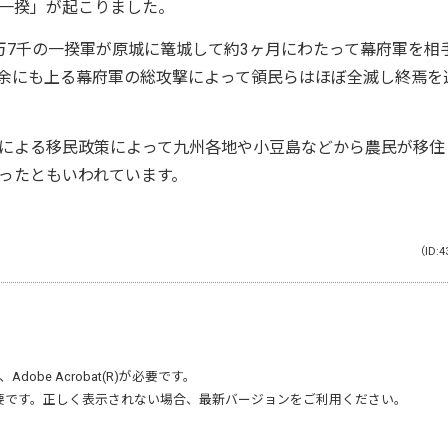
一揆」が起こりました。
7千の一揆軍が原城に篭城して約3ヶ月にわたって幕府軍を相
2万余にも上る幕府軍の総攻撃によって領民らはほぼ全滅し終焉を
による移民政策によって九州各地や小豆島などから農民が移住
ったともいわれています。
（ID:4
、
Adobe Acrobat(R)
が必要です。
要です。正しく表示されない場合、最新バージョンをご利用ください。