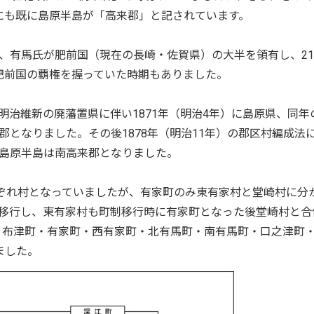
にも既に島原半島が「高来郡」と記されています。
有馬氏が肥前国（現在の長崎・佐賀県）の大半を領有し、21
肥前国の覇権を握っていた時期もありました。
治維新の廃藩置県に伴い1871年（明治4年）に島原県、同年
となりました。その後1878年（明治11年）の郡区村編成法
島原半島は南高来郡となりました。
ぞれ村となっていましたが、有家町のみ東有家村と堂崎村に分
移行し、東有家村も町制移行時に有家町となった後堂崎村と合
町・布津町・有家町・西有家町・北有馬町・南有馬町・口之津町
ました。