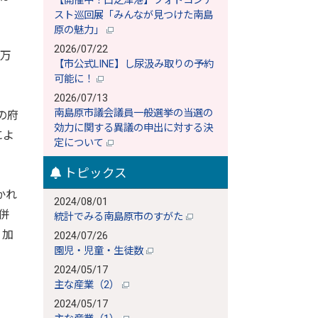
【開催中！口之津港】フォトコンテ
スト巡回展「みんなが見つけた南島
原の魅力」
2026/07/22
万
【市公式LINE】し尿汲み取りの予約
可能に！
2026/07/13
南島原市議会議員一般選挙の当選の
の府
効力に関する異議の申出に対する決
によ
定について
トピックス
かれ
2024/08/01
併
統計でみる南島原市のすがた
・加
2024/07/26
園児・児童・生徒数
2024/05/17
主な産業（2）
2024/05/17