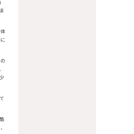
」
ま
全体
年に
関の
、
少
て
酷
し、