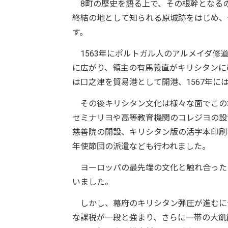
8町の歴史を語る上で、その根幹となるの
終結の地として知られる原城跡をはじめ、
す。
1563年にポルトガル人のアルメイダ修
に広がり、領主の有馬義直がキリシタンに
は口之津を貿易港として開港、1567年に
その後キリシタン文化は様々な面でこの地
セミナリヨや高等教育機関のコレジヨの設
慈善院の開設、キリシタン版の活字本印刷
年使節団の派遣なども行われました。
ヨーロッパの最先端の文化と触れ合った
いました。
しかし、幕府のキリシタン弾圧が進むに
な課税が一段と強まり、さらに一帯の大飢饉