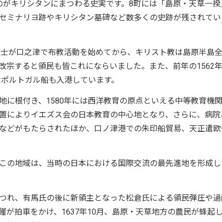
がキリシタンにまつわる史実です。8町には「島原・天草一揆
セミナリヨ跡やキリシタン墓碑など数多くの史跡が残されてい
道士が口之津で布教活動を始めてから、キリスト教は島原半島
改宗すると領民も皆これにならいました。また、前年の1562
はポルトガル船も入港しています。
に根付き、1580年には西洋教育の原点といえる中等教育機
置によりイエズス会の日本教育の中心地となり、さらに、病院
などがもたらされたほか、口ノ津港での朱印船貿易、天正遣欧
この地域は、当時の日本における国際交流の最先進地を形成し
つれ、有馬氏の後に新領主となった松倉氏による領民弾圧や過
が拍車をかけ、1637年10月、島原・天草地方の農民が蜂起