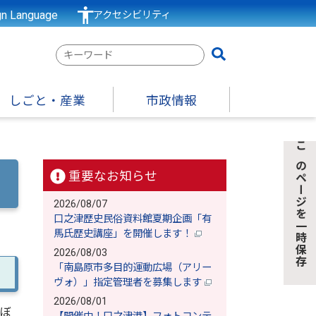
gn Language
アクセシビリティ
検
索
キ
しごと・産業
市政情報
ー
ワ
ー
このページを一時保存
ド
重要なお知らせ
2026/08/07
口之津歴史民俗資料館夏期企画「有
馬氏歴史講座」を開催します！
2026/08/03
「南島原市多目的運動広場（アリー
ヴォ）」指定管理者を募集します
2026/08/01
ぼ