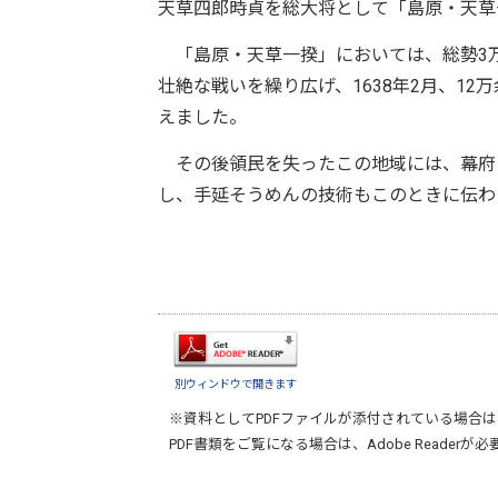
天草四郎時貞を総大将として「島原・天草
「島原・天草一揆」においては、総勢3万
壮絶な戦いを繰り広げ、1638年2月、1
えました。
その後領民を失ったこの地域には、幕府
し、手延そうめんの技術もこのときに伝わ
別ウィンドウで開きます
※資料としてPDFファイルが添付されている場合は
PDF書類をご覧になる場合は、
Adobe Reader
が必