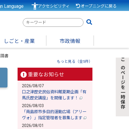
gn Language
アクセシビリティ
オープニングに戻る
検
索
キ
しごと・産業
市政情報
ー
ワ
申請書
ー
もっと見る（全5件）
このページを一時保存
ド
重要なお知らせ
2026/08/07
口之津歴史民俗資料館夏期企画「有
馬氏歴史講座」を開催します！
2026/08/03
「南島原市多目的運動広場（アリー
ヴォ）」指定管理者を募集します
2026/08/01