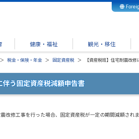
Forei
育
健康・福祉
観光・移住
税金・保険・年金
固定資産税
【資産税班】住宅耐震改修
に伴う固定資産税減額申告書
に耐震改修工事を行った場合、固定資産税が一定の期間減額され