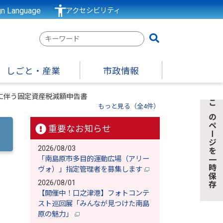
gn Language
アクセシビリティ
検
索
キ
しごと・産業
市政情報
ー
ワ
に伴う固定資産税減額申告書
ー
もっと見る（全4件）
このページを一時保存
ド
重要なお知らせ
2026/08/03
「南島原市多目的運動広場（アリー
ヴォ）」指定管理者を募集します
2026/08/01
ま
【開催中！口之津港】フォトコンテ
スト巡回展「みんなが見つけた南島
原の魅力」