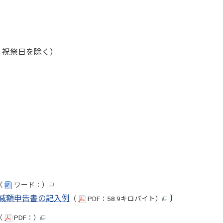
、祝祭日を除く）
（
ワード：）
減額申告書の記入例
〕
（
PDF：58.9キロバイト）
（
PDF：）