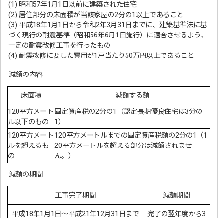
(1) 昭和57年1月1日以前に建築された住宅
(2) 居住部分の床面積が当該家屋の2分の1以上であること
(3) 平成18年1月1日から令和2年3月31日までに、建築基準法に基
づく現行の耐震基準（昭和56年6月1日施行）に適合させるよう、
一定の耐震改修工事を行ったもの
(4) 耐震改修に要した費用が1戸当たり50万円以上であること
減額の内容
床面積
減額する額
120平方メート
固定資産税の2分の1（認定長期優良住宅は3分の
ル以下のもの
1）
120平方メート
120平方メートルまでの固定資産税額の2分の1（1
ルを超えるも
20平方メートルを超える部分は減額されませ
の
ん。）
減額の期間
工事完了期間
減額期間
平成18年1月1日～平成21年12月31日まで
完了の翌年度から3