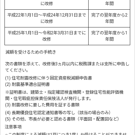
に改修
年間
平成22年1月1日～平成24年12月31日まで
完了の翌年度から2
に改修
年間
平成25年1月1日～令和2年3月31日までに
完了の翌年度から1
改修
年間
減額を受けるための手続き
次の書類を添えて、改修後3ヵ月以内に税務課または支所に申告し
てください。
(1) 住宅耐震改修に伴う固定資産税減額申告書
(2) 耐震基準適合証明書
※証明書は、建築士・指定確認検査機関・登録住宅性能評価機
関・住宅瑕疵担保責任保険法人が発行します。
(3) 耐震改修に要した費用を証する書類
(4) 長期優良住宅認定通知書等の写し（該当の場合のみ）
(5) その他、市長が必要と認める書類（平面図・配置図など）
注意事項
○この制度による減額は1戸につき1度しか受けることができませ