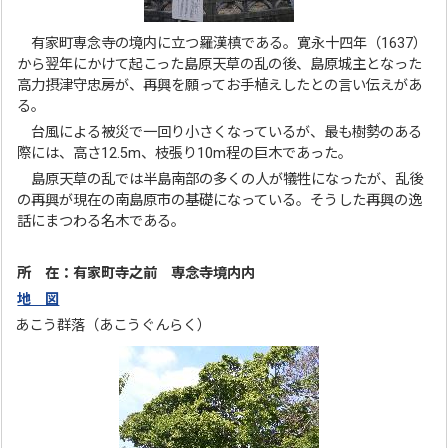
有家町専念寺の境内に立つ羅漢槙である。寛永十四年（1637）
から翌年にかけて起こった島原天草の乱の後、島原城主となった
高力摂津守忠房が、再興を願ってお手植えしたとの言い伝えがあ
る。
台風による被災で一回り小さくなっているが、最も樹勢のある
際には、高さ12.5m、枝張り10m程の巨木であった。
島原天草の乱では半島南部の多くの人が犠牲になったが、乱後
の再興が現在の南島原市の基礎になっている。そうした再興の逸
話にまつわる名木である。
所 在：有家町寺之前 専念寺境内内
地 図
あこう群落（あこうぐんらく）