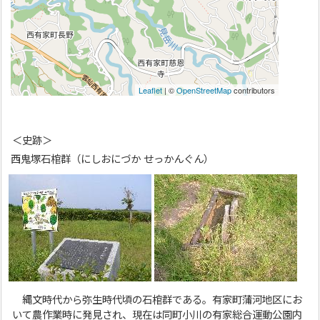
＜史跡＞
西鬼塚石棺群（にしおにづか せっかんぐん）
縄文時代から弥生時代頃の石棺群である。有家町蒲河地区にお
いて農作業時に発見され、現在は同町小川の有家総合運動公園内