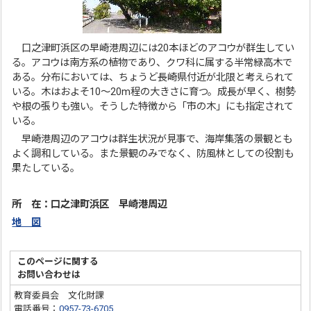
口之津町浜区の早崎港周辺には20本ほどのアコウが群生してい
る。アコウは南方系の植物であり、クワ科に属する半常緑高木で
ある。分布においては、ちょうど長崎県付近が北限と考えられて
いる。木はおよそ10～20m程の大きさに育つ。成長が早く、樹勢
や根の張りも強い。そうした特徴から「市の木」にも指定されて
いる。
早崎港周辺のアコウは群生状況が見事で、海岸集落の景観とも
よく調和している。また景観のみでなく、防風林としての役割も
果たしている。
所 在：口之津町浜区 早崎港周辺
地 図
このページに関する
お問い合わせは
教育委員会 文化財課
電話番号：
0957-73-6705