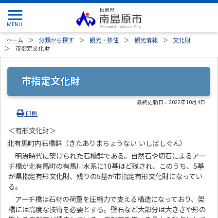
ホーム
分類から探す
観光・移住
観光情報
文化財
市指定文化財
市指定文化財
最終更新日：
2022年10月4日
印刷
＜有形文化財＞
北有馬町内石橋群（きたありまちょうない いしばしぐん）
明治時代に架けられた石橋群である。自然石や切石によるアー
チ橋が北有馬町の有馬川水系に10基ほど残され、このうち、5基
が県指定有形文化財、残りの5基が市指定有形文化財になってい
る。
アーチ橋は石材の荷重を圧縮力で支える構造になっており、架
橋には高度な技術を必要とする。壁石など大部分は大きさや形の