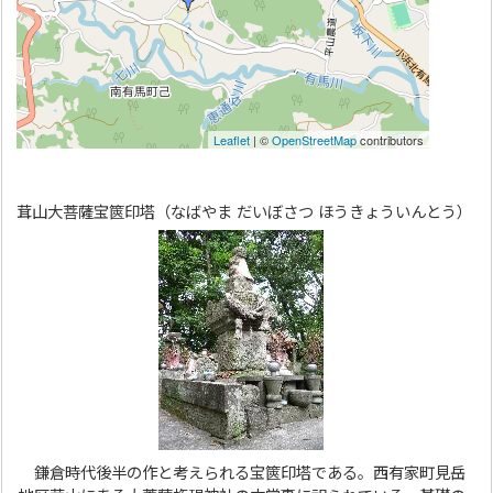
茸山大菩薩宝篋印塔（なばやま だいぼさつ ほうきょういんとう）
鎌倉時代後半の作と考えられる宝篋印塔である。西有家町見岳