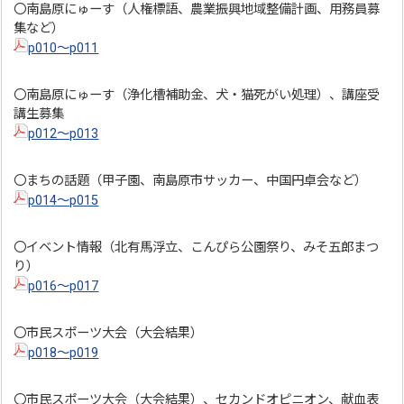
〇南島原にゅーす（人権標語、農業振興地域整備計画、用務員募
集など）
p010～p011
〇南島原にゅーす（浄化槽補助金、犬・猫死がい処理）、講座受
講生募集
p012～p013
〇まちの話題（甲子園、南島原市サッカー、中国円卓会など）
p014～p015
〇イベント情報（北有馬浮立、こんぴら公園祭り、みそ五郎まつ
り）
p016～p017
〇市民スポーツ大会（大会結果）
p018～p019
〇市民スポーツ大会（大会結果）、セカンドオピニオン、献血表