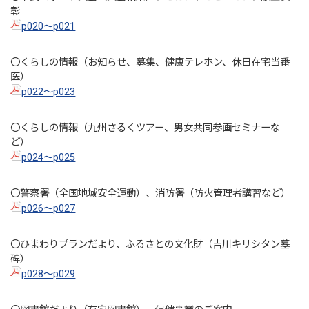
彰
p020～p021
〇くらしの情報（お知らせ、募集、健康テレホン、休日在宅当番
医）
p022～p023
〇くらしの情報（九州さるくツアー、男女共同参画セミナーな
ど）
p024～p025
〇警察署（全国地域安全運動）、消防署（防火管理者講習など）
p026～p027
〇ひまわりプランだより、ふるさとの文化財（吉川キリシタン墓
碑）
p028～p029