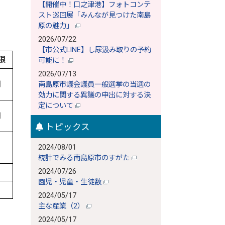
【開催中！口之津港】フォトコンテ
スト巡回展「みんなが見つけた南島
原の魅力」
2026/07/22
【市公式LINE】し尿汲み取りの予約
限
可能に！
2026/07/13
円
南島原市議会議員一般選挙の当選の
効力に関する異議の申出に対する決
定について
円
トピックス
2024/08/01
統計でみる南島原市のすがた
2024/07/26
園児・児童・生徒数
2024/05/17
主な産業（2）
2024/05/17