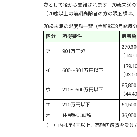
費として後から支給されます。70歳未満
（70歳以上の前期高齢者の方の限度額は
70歳未満の限度額一覧（令和8年8月診療
区分
所得要件
患者負
270,
ア
901万円超
（140
179,
イ
600～901万円以下
（93,0
85,8
ウ
210～600万円以下
（44,4
エ
210万円以下
61,500
オ
住民税非課税
36,90
（ ）内は年4回以上、高額医療費を受け