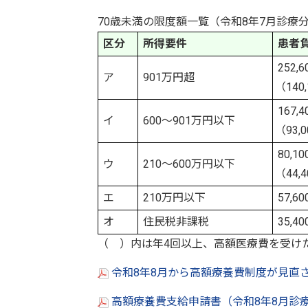
70歳未満の限度額一覧（令和8年7月診療
区分
所得要件
患者
252,
ア
901万円超
（140
167,
イ
600～901万円以下
（93,
80,1
ウ
210～600万円以下
（44,
エ
210万円以下
57,60
オ
住民税非課税
35,4
（ ）内は年4回以上、高額医療費を受け
令和8年8月から高額療養費制度が見直され
高額療養費支給申請書（令和8年8月診療分