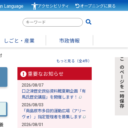
gn Language
アクセシビリティ
オープニングに戻る
検
索
キ
しごと・産業
市政情報
ー
ワ
付
ー
もっと見る（全4件）
このページを一時保存
ド
重要なお知らせ
2026/08/07
口之津歴史民俗資料館夏期企画「有
馬氏歴史講座」を開催します！
2026/08/03
「南島原市多目的運動広場（アリー
ヴォ）」指定管理者を募集します
養
2026/08/01