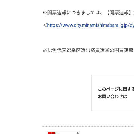
※開票速報につきましては、【開票速報】
＜
https://www.city.minamishimabara.lg.jp/
※比例代表選挙区選出議員選挙の開票速報
このページに関す
お問い合わせは