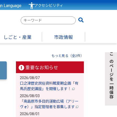
gn Language
アクセシビリティ
検
索
キ
しごと・産業
市政情報
ー
ワ
）
ー
もっと見る（全2件）
このページを一時保存
ド
重要なお知らせ
2026/08/07
口之津歴史民俗資料館夏期企画「有
馬氏歴史講座」を開催します！
2026/08/03
「南島原市多目的運動広場（アリー
ヴォ）」指定管理者を募集します
2026/08/01