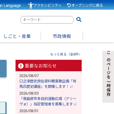
gn Language
アクセシビリティ
オープニングに戻る
検
索
キ
しごと・産業
市政情報
ー
ワ
ー
もっと見る（全8件）
このページを一時保存
ド
重要なお知らせ
2026/08/07
口之津歴史民俗資料館夏期企画「有
馬氏歴史講座」を開催します！
2026/08/03
「南島原市多目的運動広場（アリー
ヴォ）」指定管理者を募集します
2026/08/01