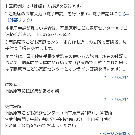
1.医療機関で「妊娠」の診断を受けます。
2.妊娠届の事前入力（電子申請）を行います。電子申請は
こちら
（外部リンク）
＊電子申請が難しい場合は、南島原市こども家庭センターまでご
連絡ください。TEL:0957-73-6652
3.南島原市こども家庭センターまたはお近くの支所で面談後、母
子健康手帳を交付します。
＊面談は、母子健康手帳や受診票の使い方の説明、現在の体調に
ついて、助産師や保健師が行います（各支所で手続きされた場合
は南島原市こども家庭センターとオンライン面談を行います）。
ページの先頭へ
対象者
南島原市に住民票がある妊婦
ページの先頭へ
交付場所
南島原市こども家庭センター（南有馬庁舎1階）、各支所
＊受付時間：午前9時00分～午後4時30分／土日祝日除く
＊時間に余裕を持ってお越しください
ページの先頭へ