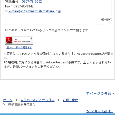
電話番号：
0957-73-6652
Fax：0957-85-3142
k-mirai@city.minamishimabara.lg.jp
（ID:6691）
このマークがついているリンクは別ウインドウで開きます
別ウィンドウで開きます
※資料としてPDFファイルが添付されている場合は、
Adobe Acrobat(R)
が必要で
す。
PDF書類をご覧になる場合は、
Adobe Reader
が必要です。正しく表示されない
場合、最新バージョンをご利用ください。
ページの先頭へ
ホーム
人生のできごとから探す
妊娠・出産
母子健康手帳の交付
もっと見る（全2件）