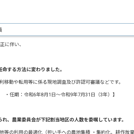
員
正に伴い、
任命する方法に変わりました。
利移動や転用等に係る現地調査及び許認可審議などです。
・任期：令和6年8月1日～令和9年7月31日（3年）】
られ、農業委員会が下記割当地区の人数を委嘱しています。
等の利用の最適化（担い手への農地集積 ・集約化、耕作放