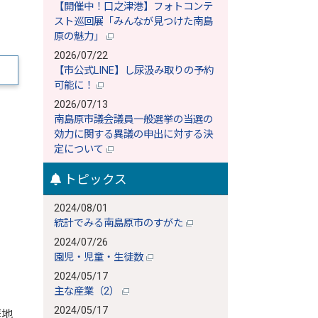
【開催中！口之津港】フォトコンテ
スト巡回展「みんなが見つけた南島
原の魅力」
2026/07/22
【市公式LINE】し尿汲み取りの予約
可能に！
2026/07/13
南島原市議会議員一般選挙の当選の
効力に関する異議の申出に対する決
定について
トピックス
2024/08/01
統計でみる南島原市のすがた
2024/07/26
園児・児童・生徒数
2024/05/17
主な産業（2）
2024/05/17
棄地