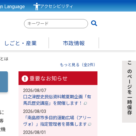
gn Language
アクセシビリティ
検
索
キ
しごと・産業
市政情報
ー
ワ
とは
ー
もっと見る（全2件）
このページを一時保存
ド
重要なお知らせ
2026/08/07
口之津歴史民俗資料館夏期企画「有
馬氏歴史講座」を開催します！
2026/08/03
に
「南島原市多目的運動広場（アリー
等
ヴォ）」指定管理者を募集します
政機
2026/08/01