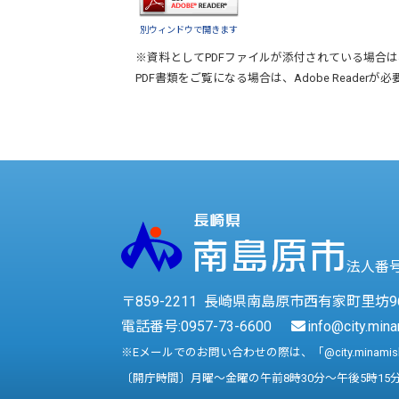
別ウィンドウで開きます
※資料としてPDFファイルが添付されている場合は
PDF書類をご覧になる場合は、
Adobe Reader
が必
法人番号 
〒859-2211 長崎県南島原市西有家町里坊9
電話番号:
0957-73-6600
info@city.mina
※Eメールでのお問い合わせの際は、「@city.minami
〔開庁時間〕月曜～金曜の午前8時30分～午後5時15