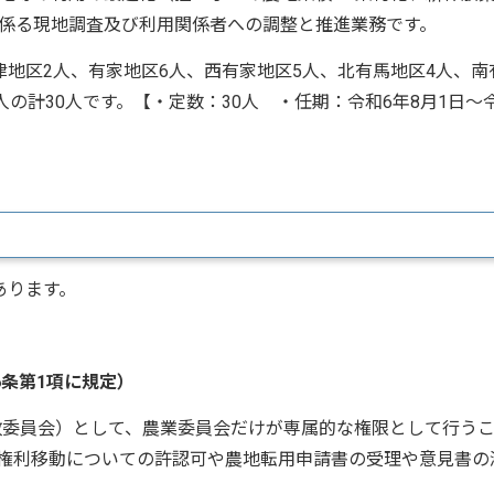
係る現地調査及び利用関係者への調整と推進業務です。
地区2人、有家地区6人、西有家地区5人、北有馬地区4人、南
人の計30人です。【・定数：30人 ・任期：令和6年8月1日～
あります。
条第1項に規定）
委員会）として、農業委員会だけが専属的な権限として行う
権利移動についての許認可や農地転用申請書の受理や意見書の