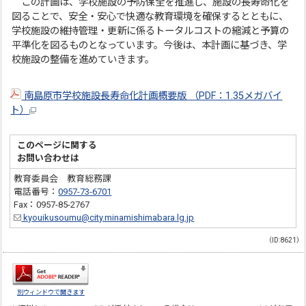
この計画は、学校施設の予防保全を推進し、施設の長寿命化を
図ることで、安全・安心で快適な教育環境を確保するとともに、
学校施設の維持管理・更新に係るトータルコストの縮減と予算の
平準化を図るものとなっています。今後は、本計画に基づき、学
校施設の整備を進めていきます。
南島原市学校施設長寿命化計画概要版 （PDF：1.35メガバイ
ト）
このページに関する
お問い合わせは
教育委員会 教育総務課
電話番号：
0957-73-6701
Fax：0957-85-2767
kyouikusoumu@city.minamishimabara.lg.jp
（ID:8621）
別ウィンドウで開きます