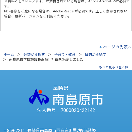
※資料としてPDFファイルが添付されている場合は、
Adobe Acrobat(R)
が必要で
す。
PDF書類をご覧になる場合は、
Adobe Reader
が必要です。正しく表示されない
場合、最新バージョンをご利用ください。
ページの先頭へ
ホーム
分類から探す
子育て・教育
目的から探す
南島原市学校施設長寿命化計画を策定しました
もっと見る（全7件）
法人番号 7000020422142
〒859-2211 長崎県南島原市西有家町里坊96番地2