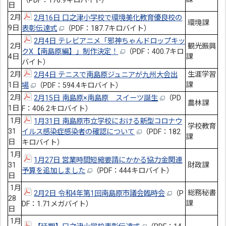
（PDF：176.9キロバイト）
日
2月
2月16日 口之津小学校で環境美化教育優良校の
環境課
9日
表彰伝達式
（PDF：187.7キロバイト）
2月4日 テレビアニメ「邪神ちゃんドロップキッ
2月
観光振興
クX【南島原編】」制作決定！
（PDF：400.7キロ
4日
課
バイト）
2月
生涯学習
2月4日 テニスで南島原ジュニアが九州大会出
1日
課
場
（PDF：594.4キロバイト）
2月
2月15日 南島原×南島原 スイーツ誕生
（PD
農林課
1日
F：406.2キロバイト）
1月
1月31日 南島原市立学校における新型コロナウ
学校教育
31
イルス感染症感染者の確認について
（PDF：182
課
日
キロバイト）
1月
1月27日 営業時間短縮要請にかかる協力金関連
31
財政課
予算を追加しました
（PDF：444キロバイト）
日
1月
総務秘書
2月2日 令和4年第1回南島原市議会臨時会
（P
28
課
DF：1.71メガバイト）
日
1月