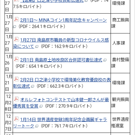
【延期】口之津小学校表彰伝達式
（PDF：14
27
環境課
7.5キロバイト）
日
1月
商工振興
2月1日～ MINAコイン1周年記念キャンペーン
27
課
（PDF：264.1キロバイト）
日
1月
1月27日 南島原市職員の新型コロナウイルス感
27
人事課
染について
（PDF：162.9キロバイト）
日
1月
農村整備
2月1日 南島原土地改良区合併認可書伝達式
26
課
（PDF：654.1キロバイト）
日
1月
2月2日 口之津小学校で環境美化教育優良校の表
21
環境課
彰伝達式
（PDF：662.3キロバイト）
日
12
観光振興
オルレフォトコンテストで山本健一郎さんが最
月2
課
優秀賞を受賞
（PDF：270.9キロバイト）
8日
12
世界遺産
1月14日 世界遺産登録3周年記念企画展ギャラ
月2
推進室
リートーク
（PDF：761.7キロバイト）
7日