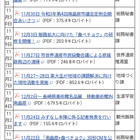
議案
（PDF：779.9キロバイト）
日
11
総務秘書
11月30日 令和3年第4回南島原市議会定例会開
月3
課
会あいさつ
（PDF：375.4キロバイト）
0日
11
総務秘書
12月3日 販路拡大に向けた「食べチョク」の研
月2
課
修を開催！
（PDF：203.9キロバイト）
9日
11
世界遺産
11月27日 市世界遺産市民協働会議による原城
月2
推進室
跡周辺の清掃
（PDF：246.8キロバイト）
7日
11
地域づく
11月27～28日 東大生が地域の課題解決に向け
月2
り課
た現地活動を実施
（PDF：852.6キロバイト）
7日
11
生涯学習
12月2日～ 長崎県美術館名品展 移動美術館IN
月2
課
南島原
（PDF：679.5キロバイト）
4日
11
観光振興
11月24日 みずなし本陣に係る記者発表を行い
月2
課
ます
（PDF：155.4キロバイト）
2日
11
総務秘書
11月22日 「南島原×食べチョク」30秒CMを公