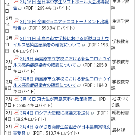
生涯学習
3月16日 全日本中学生ソフトボール大会出場報
14
課
告
（PDF：269.4キロバイト）
日
3月
生涯学習
3月15日 全国ジュニアテニストーナメント出場
14
課
報告
（PDF：593.9キロバイト）
日
3月
3月11日 南島原市立学校における新型コロナウ
学校教育
11
イルス感染症感染者の確認について
（PDF：193.
課
日
6キロバイト）
3月9日 南島原市立学校における新型コロナウイ
3月
学校教育
ルス感染症感染者の確認について
（PDF：205.8
9日
課
キロバイト）
3月8日 南島原市立学校における新型コロナウイ
3月
学校教育
ルス感染症感染者の確認について
（PDF：184.3
8日
課
キロバイト）
3月
地域づく
3月16日 東大生が南島原市へ政策提案
（PD
7日
り課
F：285.4キロバイト）
3月
総務秘書
3月4日 ロシア大使館に抗議文を送付
（PDF：
4日
課
158.2キロバイト）
3月
3月4日 ながさき南部生産組合が日本農業賞特別
農林課
1日
賞受賞
（PDF：513.7キロバイト）