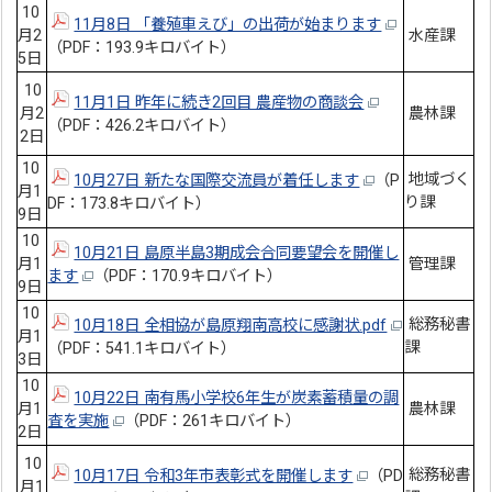
10
11月8日 「養殖車えび」の出荷が始まります
月2
水産課
（PDF：193.9キロバイト）
5日
10
11月1日 昨年に続き2回目 農産物の商談会
月2
農林課
（PDF：426.2キロバイト）
2日
10
地域づく
10月27日 新たな国際交流員が着任します
（P
月1
り課
DF：173.8キロバイト）
9日
10
10月21日 島原半島3期成会合同要望会を開催し
月1
管理課
ます
（PDF：170.9キロバイト）
9日
10
総務秘書
10月18日 全相協が島原翔南高校に感謝状.pdf
月1
課
（PDF：541.1キロバイト）
3日
10
10月22日 南有馬小学校6年生が炭素蓄積量の調
月1
農林課
査を実施
（PDF：261キロバイト）
2日
10
総務秘書
10月17日 令和3年市表彰式を開催します
（PD
月1