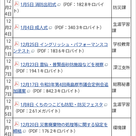
12
1月5日 消防出初式
（PDF：182.8キロバイ
月2
防災課
ト）
4日
12
生涯学習
月2
1月4日 成人式
（PDF：340.3キロバイト）
課
4日
12
学校教育
12月25日 イングリッシュ・パフォーマンスコ
月2
課
ンテスト
（PDF：183.6キロバイト）
1日
12
12月23日 雲仙・普賢岳砂防施設などを視察
月1
深江支所
（PDF：194.1キロバイト）
7日
12
総務秘書
12月17日 令和3年第4回南島原市議会定例会追
月1
課
加議案
（PDF：842.3キロバイト）
7日
12
生涯学習
1月8日 くちのつこども防犯・防災フェスタ
月1
課
（PDF：2.61メガバイト）
5日
12
12月20日 災害廃棄物の処理等に関する協定を
月1
環境課
締結
（PDF：176.2キロバイト）
4日