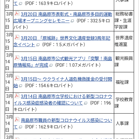
16
人事課
て
（PDF：163.9キロバイト）
日
3月
総務秘書
3月20日 南島原市表彰式・南島原市多目的運動
15
課・生涯
広場オープニングセレモニー
（PDF：332.5キロ
日
学習課
バイト）
3月
世界遺産
3月20日 「原城跡」世界文化遺産登録3周年記
15
推進室
念イベント
（PDF：1.5メガバイト）
日
3月
観光振興
3月15日 南島原市公式観光アプリ「突撃！南島
14
課
原情報局」が完成
（PDF：1.07メガバイト）
日
3月
3月15日～ ウクライナ人道危機救援金の受付開
14
福祉課
始
（PDF：154.6キロバイト）
日
3月
3月14日 南島原市立学校における新型コロナウ
学校教育
14
イルス感染症感染者の確認について
（PDF：196
課
日
キロバイト）
3月
南島原市職員の新型コロナウイルス感染につい
14
人事課
て
（PDF：162.9キロバイト）
日
3月