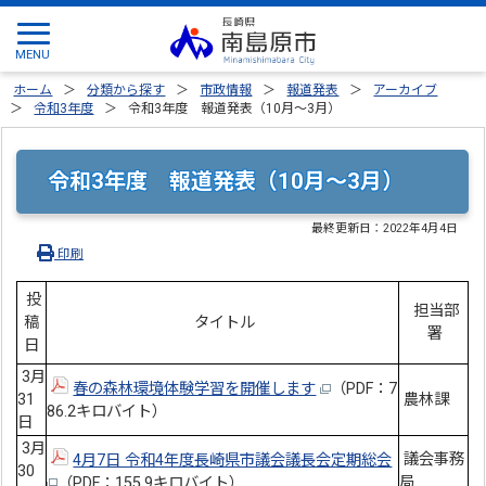
ホーム
分類から探す
市政情報
報道発表
アーカイブ
令和3年度
令和3年度 報道発表（10月～3月）
令和3年度 報道発表（10月～3月）
最終更新日：
2022年4月4日
印刷
投
担当部
稿
タイトル
署
日
3月
春の森林環境体験学習を開催します
（PDF：7
31
農林課
86.2キロバイト）
日
3月
議会事務
4月7日 令和4年度長崎県市議会議長会定期総会
30
局
（PDF：155.9キロバイト）