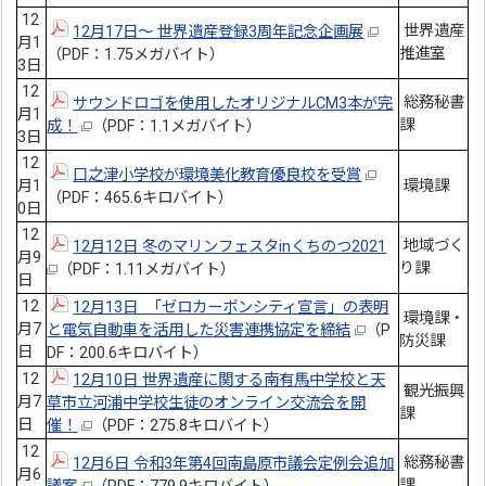
12
世界遺産
12月17日～ 世界遺産登録3周年記念企画展
月1
推進室
（PDF：1.75メガバイト）
3日
12
総務秘書
サウンドロゴを使用したオリジナルCM3本が完
月1
課
成！
（PDF：1.1メガバイト）
3日
12
口之津小学校が環境美化教育優良校を受賞
月1
環境課
（PDF：465.6キロバイト）
0日
12
地域づく
12月12日 冬のマリンフェスタinくちのつ2021
月9
り課
（PDF：1.11メガバイト）
日
12
12月13日 「ゼロカーボンシティ宣言」の表明
環境課・
月7
と電気自動車を活用した災害連携協定を締結
（P
防災課
日
DF：200.6キロバイト）
12
12月10日 世界遺産に関する南有馬中学校と天
観光振興
月7
草市立河浦中学校生徒のオンライン交流会を開
課
日
催！
（PDF：275.8キロバイト）
12
総務秘書
12月6日 令和3年第4回南島原市議会定例会追加
月6
課