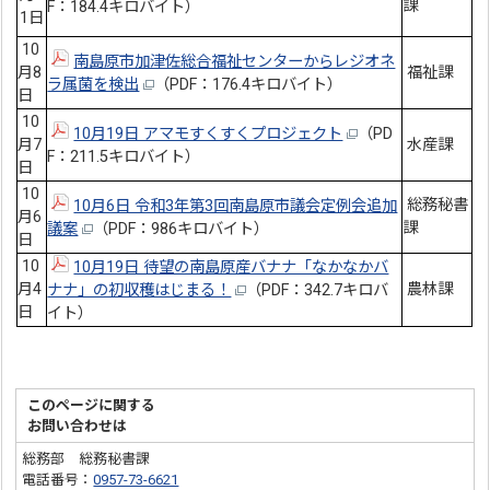
課
F：184.4キロバイト）
1日
10
南島原市加津佐総合福祉センターからレジオネ
月8
福祉課
ラ属菌を検出
（PDF：176.4キロバイト）
日
10
10月19日 アマモすくすくプロジェクト
（PD
月7
水産課
F：211.5キロバイト）
日
10
総務秘書
10月6日 令和3年第3回南島原市議会定例会追加
月6
課
議案
（PDF：986キロバイト）
日
10
10月19日 待望の南島原産バナナ「なかなかバ
月4
農林課
ナナ」の初収穫はじまる！
（PDF：342.7キロバ
日
イト）
このページに関する
お問い合わせは
総務部 総務秘書課
電話番号：
0957-73-6621