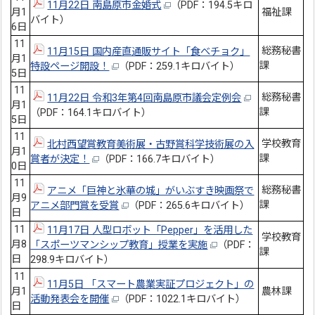
11月22日 南島原市金婚式
（PDF：194.5キロ
月1
福祉課
バイト）
6日
11
総務秘書
11月15日 国内産直通販サイト「食べチョク」
月1
課
特設ページ開設！
（PDF：259.1キロバイト）
5日
11
総務秘書
11月22日 令和3年第4回南島原市議会定例会
月1
課
（PDF：164.1キロバイト）
5日
11
学校教育
北村西望賞教育美術展・古野賞科学技術展の入
月1
課
賞者が決定！
（PDF：166.7キロバイト）
0日
11
総務秘書
アニメ「巨神と氷華の城」がいぶすき映画祭で
月9
課
アニメ部門賞を受賞
（PDF：265.6キロバイト）
日
11
11月17日 人型ロボット「Pepper」を活用した
学校教育
月8
「スポーツマンシップ教育」授業を実施
（PDF：
課
日
298.9キロバイト）
11
11月5日 「スマート農業実証プロジェクト」の
月1
農林課
活動発表会を開催
（PDF：1022.1キロバイト）
日