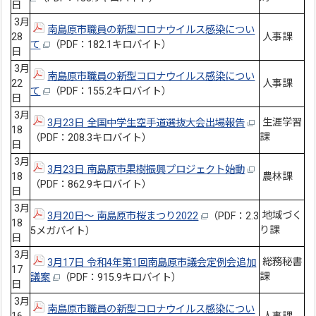
日
3月
南島原市職員の新型コロナウイルス感染につい
28
人事課
て
（PDF：182.1キロバイト）
日
3月
南島原市職員の新型コロナウイルス感染につい
22
人事課
て
（PDF：155.2キロバイト）
日
3月
生涯学習
3月23日 全国中学生空手道選抜大会出場報告
18
課
（PDF：208.3キロバイト）
日
3月
3月23日 南島原市果樹振興プロジェクト始動
18
農林課
（PDF：862.9キロバイト）
日
3月
地域づく
3月20日～ 南島原市桜まつり2022
（PDF：2.3
18
り課
5メガバイト）
日
3月
総務秘書
3月17日 令和4年第1回南島原市議会定例会追加
17
課
議案
（PDF：915.9キロバイト）
日
3月
南島原市職員の新型コロナウイルス感染につい