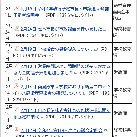
選挙管理
3月
4月19日 令和4年執行予定市長・市議選立候補
委員会事
1日
予定者説明会
（PDF：238.6キロバイト）
務局
2月
総務秘書
2月24日 松本市長が市政報告を行いました
24
課
（PDF：554.4キロバイト）
日
2月
学校教育
2月18日 学校給食の異物混入について
（PD
18
課
F：179.9キロバイト）
日
2月
2月10日 営業時間短縮要請期間の延長にかかる
15
財政課
協力金関連予算を追加しました
（PDF：429.1キ
日
ロバイト）
2月
2月14日 南島原市立学校における新型コロナウ
学校教育
14
イルス感染症感染者の確認について
（PDF：183.
課
日
3キロバイト）
2月
2月17日 日本郵便株式会社との包括連携に関す
10
財政課
る協定締結式
（PDF：201.8キロバイト）
日
2月
総務秘書
2月17日 令和4年第1回南島原市議会定例会
10
課