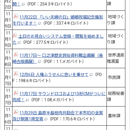
月2
課
開！
（PDF：254.3キロバイト）
2日
11
地域づく
11月22日 『いい夫婦の日』婚姻祝福記念撮影
月1
り課
を行います！
（PDF：337.4キロバイト）
9日
11
地域づく
土日のお見合いシステム登録・閲覧を始めまし
月1
り課
た
（PDF：277.5キロバイト）
9日
11
世界遺産
11月17日～ 口之津歴史民俗資料館企画展（長
月1
推進室
崎古版画展）
（PDF：1.1メガバイト）
8日
11
12月6日 人権ふうせんに思いを乗せて
（PD
月1
市民課
F：198.6キロバイト）
7日
11
総務秘書
11月17日 サウンドロゴおよび15秒CMがついに
月1
課
完成！
（PDF：1.08メガバイト）
7日
11
11月29日 島原半島枝肉共励会で本市初の金賞
月1
農林課
及び銅賞1席受賞
（PDF：170.6キロバイト）
6日
11