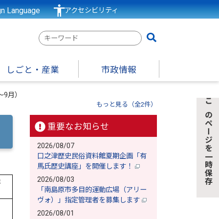
gn Language
アクセシビリティ
検
索
キ
しごと・産業
市政情報
ー
ワ
～9月）
ー
もっと見る（全2件）
このページを一時保存
ド
重要なお知らせ
2026/08/07
口之津歴史民俗資料館夏期企画「有
馬氏歴史講座」を開催します！
2026/08/03
署
「南島原市多目的運動広場（アリー
ヴォ）」指定管理者を募集します
2026/08/01