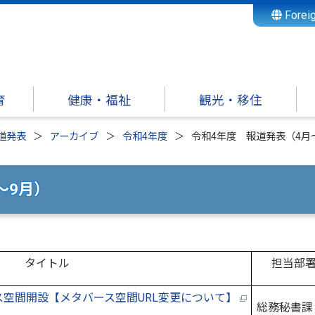
Forei
育
健康・福祉
観光・移住
道発表
アーカイブ
令和4年度
令和4年度 報道発表（4月
～9月）
タイトル
担当部
ース空間開設【メタバース空間URL変更について】
総務秘書課