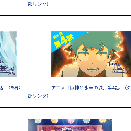
部リンク）
話
（外部
アニメ「巨神と氷華の城」第4話
（
部リンク）