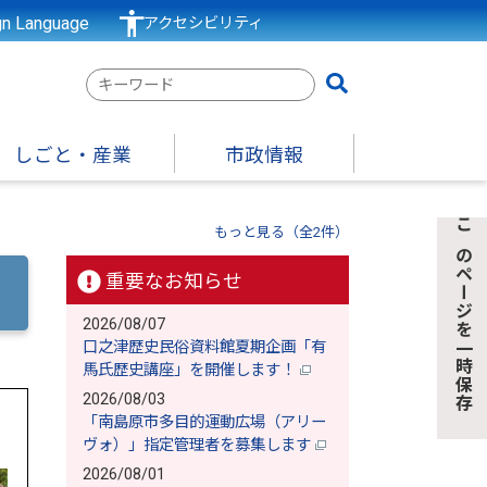
gn Language
アクセシビリティ
検
索
キ
しごと・産業
市政情報
ー
ワ
ー
もっと見る（全2件）
このページを一時保存
ド
重要なお知らせ
2026/08/07
口之津歴史民俗資料館夏期企画「有
馬氏歴史講座」を開催します！
2026/08/03
「南島原市多目的運動広場（アリー
ヴォ）」指定管理者を募集します
2026/08/01