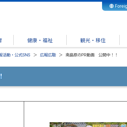
Forei
育
健康・福祉
観光・移住
報活動・公式SNS
広報広聴
南島原のPR動画 公開中！！
！