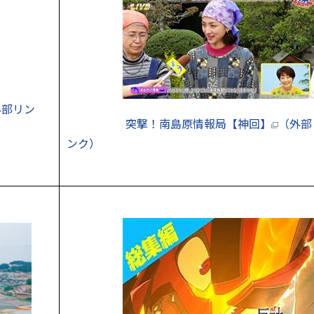
外部リン
突撃！南島原情報局【神回】
（外部
ンク）