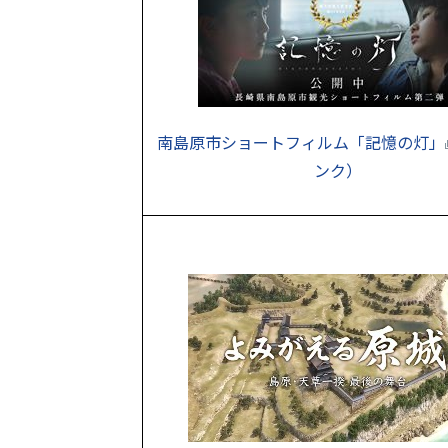
南島原市
シ
ョートフィルム「記憶の灯」
ンク）