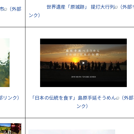
世界遺産「原城跡」 提灯大行列
（外部
市
（外部
ンク）
部リンク）
「日本の伝統を食す」島原手延そうめん
（外部
ンク）