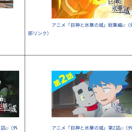
アニメ「巨神と氷華の城」総集編
（
部リンク）
1話
（外
アニメ「巨神と氷華の城」第2話
（