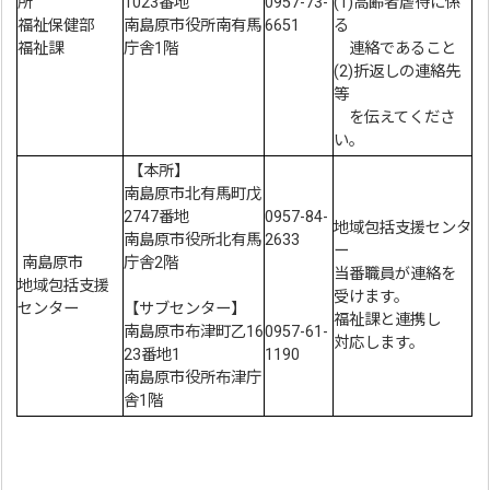
所
1023番地
0957-73-
(1)高齢者虐待に係
福祉保健部
南島原市役所南有馬
6651
る
福祉課
庁舎1階
連絡であること
(2)折返しの連絡先
等
を伝えてくださ
い。
【本所】
南島原市北有馬町戊
2747番地
0957-84-
地域包括支援センタ
南島原市役所北有馬
2633
ー
南島原市
庁舎2階
当番職員が連絡を
地域包括支援
受けます。
センター
【サブセンター】
福祉課と連携し
南島原市布津町乙16
0957-61-
対応します。
23番地1
1190
南島原市役所布津庁
舎1階