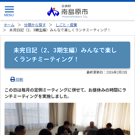
ホーム
分類から探す
しごと・産業
未完日記（2、3期生編）みんなで楽しくランチミーティング！
未完日記（2、3期生編）みんなで楽し
くランチミーティング！
最終更新日：
2026年2月2日
印刷
この日は毎月の定例ミーティングに併せて、お昼休みの時間にラ
ンチミーティングを実施しました
。