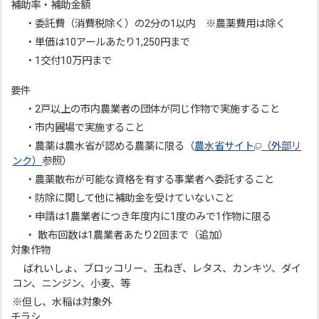
補助率・補助金額
・委託費（消費税除く）の2分の1以内 ※農薬費用は除く
・単価は10アールあたり1,250円まで
・1交付10万円まで
要件
・2戸以上の市内農業者の団体が同じ作物で実施すること
・市内圃場で実施すること
・農薬は農水省が認める農薬に限る（
農水省サイト
（外部リ
ンク）
参照）
・農薬散布が可能な資格を有する事業者へ委託すること
・防除に関して他に補助金を受けていないこと
・申請は1農業者につき年度内に1度のみで1作物に限る
・ 散布回数は1農業者あたり2回まで（追加）
対象作物
ばれいしょ、ブロッコリー、玉ねぎ、レタス、カンキツ、ダイ
コン、ニンジン、小麦、等
※但し、水稲は対象外
チラシ