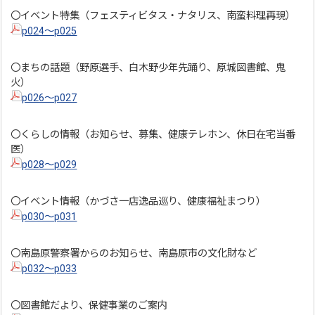
〇イベント特集（フェスティビタス・ナタリス、南蛮料理再現）
p024～p025
〇まちの話題（野原選手、白木野少年先踊り、原城図書館、鬼
火）
p026～p027
〇くらしの情報（お知らせ、募集、健康テレホン、休日在宅当番
医）
p028～p029
〇イベント情報（かづさ一店逸品巡り、健康福祉まつり）
p030～p031
〇南島原警察署からのお知らせ、南島原市の文化財など
p032～p033
〇図書館だより、保健事業のご案内