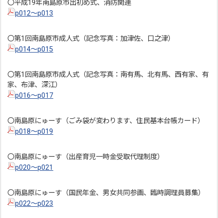
〇平成19年南島原市出初め式、消防関連
p012～p013
〇第1回南島原市成人式（記念写真：加津佐、口之津）
p014～p015
〇第1回南島原市成人式（記念写真：南有馬、北有馬、西有家、有
家、布津、深江）
p016～p017
〇南島原にゅーす（ごみ袋が変わります、住民基本台帳カード）
p018～p019
〇南島原にゅーす（出産育児一時金受取代理制度）
p020～p021
〇南島原にゅーす（国民年金、男女共同参画、臨時調理員募集）
p022～p023