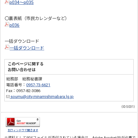
p034～p035
〇裏表紙（市民カレンダーなど）
p036
一括ダウンロード
一括ダウンロード
このページに関する
お問い合わせは
総務部 総務秘書課
電話番号：
0957-73-6621
Fax：0957-82-3086
soumu@city.minamishimabara.lg.jp
（ID:5031）
別ウィンドウで開きます
※資料としてPDFファイルが添付されている場合は、
Adobe Acrobat(R)
が必要で