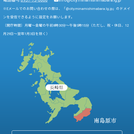
電話番号:
0957-73-6600
info@city.minamishimabara.lg.jp
※Eメールでのお問い合わせの際は、「@city.minamishimabara.lg.jp」のドメイ
ンを受信できるように設定をお願いします。
〔開庁時間〕月曜～金曜の午前8時30分～午後5時15分（ただし、祝・休日、12
月29日～翌年1月3日を除く）