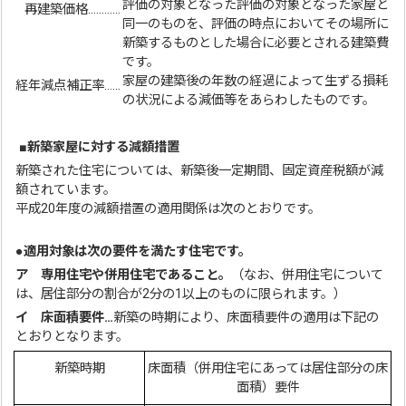
評価の対象となった評価の対象となった家屋と
再建築価格…………
同一のものを、評価の時点においてその場所に
新築するものとした場合に必要とされる建築費
です。
家屋の建築後の年数の経過によって生ずる損耗
経年減点補正率……
の状況による減価等をあらわしたものです。
■
新築家屋に対する減額措置
新築された住宅については、新築後一定期間、固定資産税額が減
額されています。
平成20年度の減額措置の適用関係は次のとおりです。
●
適用対象は次の要件を満たす住宅です。
ア 専用住宅や併用住宅であること。
（なお、併用住宅について
は、居住部分の割合が2分の1以上のものに限られます。）
イ 床面積要件…
新築の時期により、床面積要件の適用は下記の
とおりとなります。
新築時期
床面積（併用住宅にあっては居住部分の床
面積）要件