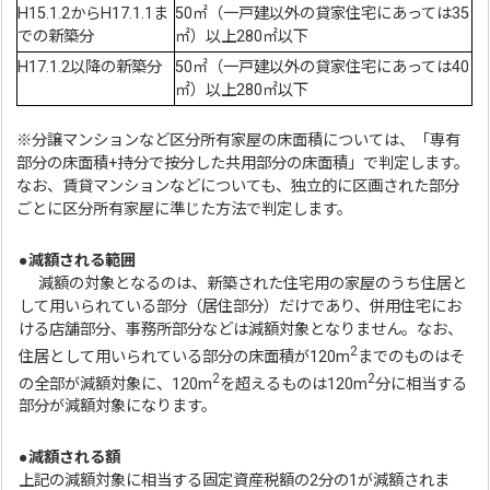
H15.1.2からH17.1.1ま
50㎡（一戸建以外の貸家住宅にあっては35
での新築分
㎡）以上280㎡以下
H17.1.2以降の新築分
50㎡（一戸建以外の貸家住宅にあっては40
㎡）以上280㎡以下
※分譲マンションなど区分所有家屋の床面積については、「専有
部分の床面積+持分で按分した共用部分の床面積」で判定します。
なお、賃貸マンションなどについても、独立的に区画された部分
ごとに区分所有家屋に準じた方法で判定します。
●
減額される範囲
減額の対象となるのは、新築された住宅用の家屋のうち住居と
して用いられている部分（居住部分）だけであり、併用住宅にお
ける店舗部分、事務所部分などは減額対象となりません。なお、
2
住居として用いられている部分の床面積が120m
までのものはそ
2
2
の全部が減額対象に、120m
を超えるものは120m
分に相当する
部分が減額対象になります。
●
減額される額
上記の減額対象に相当する固定資産税額の2分の1が減額されま