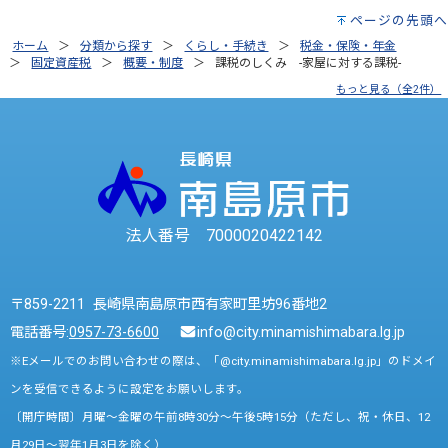
ページの先頭へ
ホーム
分類から探す
くらし・手続き
税金・保険・年金
固定資産税
概要・制度
課税のしくみ -家屋に対する課税-
もっと見る（全2件）
法人番号 7000020422142
〒859-2211 長崎県南島原市西有家町里坊96番地2
電話番号:
0957-73-6600
info@city.minamishimabara.lg.jp
※Eメールでのお問い合わせの際は、「@city.minamishimabara.lg.jp」のドメイ
ンを受信できるように設定をお願いします。
〔開庁時間〕月曜～金曜の午前8時30分～午後5時15分（ただし、祝・休日、12
月29日～翌年1月3日を除く）