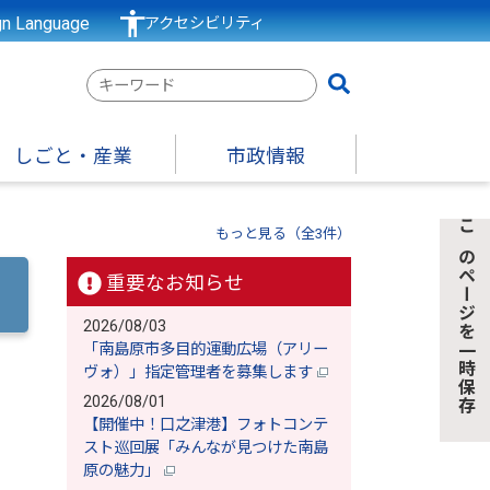
gn Language
アクセシビリティ
検
索
キ
しごと・産業
市政情報
ー
ワ
ー
もっと見る（全3件）
このページを一時保存
ド
重要なお知らせ
2026/08/03
「南島原市多目的運動広場（アリー
ヴォ）」指定管理者を募集します
2026/08/01
【開催中！口之津港】フォトコンテ
スト巡回展「みんなが見つけた南島
原の魅力」