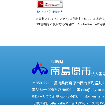
別ウィンドウで開きます
※資料としてPDFファイルが添付されている場合は
PDF書類をご覧になる場合は、
Adobe Reader
が必
法人番号 
〒859-2211 長崎県南島原市西有家町里坊9
電話番号:
0957-73-6600
info@city.mina
※Eメールでのお問い合わせの際は、「@city.minami
〔開庁時間〕月曜～金曜の午前8時30分～午後5時15