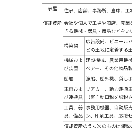
家屋
住家、店舗、事務所、倉庫、工
償却資産
会社や個人で工場や商店、農業
きる機械・器具・備品などをい
広告設備、ビニール
構築物
どの土地に定着する
機械およ
建設機械、農業用機械
び装置
ベアー、その他物品
船舶
漁船、船外機、貸し
車両およ
リアカー、動力運搬
び運搬具
（軽自動車税を課税
工具、器
事務用機器、自動販
具、備品
ン、印刷工具、応接
償却資産のうち次のものは課税