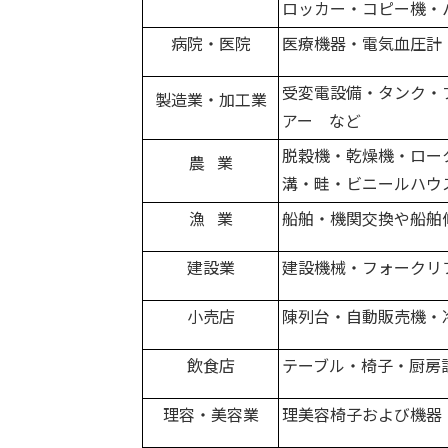
ロッカー・コピー機・
病院・医院
医療機器・電気血圧計
受変電設備・タンク・
製造業・加工業
アー など
脱穀機・乾燥機・ロー
農 業
溝・畦・ビニールハウ
漁 業
船舶・機関交換や船舶
建設業
建設機械・フォークリ
小売店
陳列台・自動販売機・
飲食店
テーブル・椅子・厨房
理容・美容業
理美容椅子および機器