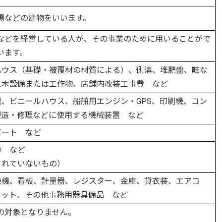
場などの建物をいいます。
などを経営している人が、その事業のために用いることがで
います。
ハウス（基礎・被覆材の材質による）、側溝、堆肥盤、畦な
土木設備または工作物、店舗内改装工事費 など
、ビニールハウス、船舶用エンジン・GPS、印刷機、コン
製造・修理などに使用する機械装置 など
ボート など
車 など
されていないもの）
売機、看板、計量器、レジスター、金庫、貸衣装、エアコ
セット、その他事務用器具備品 など
の対象となりません。