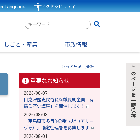
gn Language
アクセシビリティ
検
索
キ
しごと・産業
市政情報
ー
ワ
ー
もっと見る（全3件）
このページを一時保存
ド
重要なお知らせ
2026/08/07
口之津歴史民俗資料館夏期企画「有
馬氏歴史講座」を開催します！
2026/08/03
「南島原市多目的運動広場（アリー
ヴォ）」指定管理者を募集します
2026/08/01