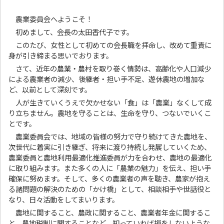
農業委員会へようこそ！
初めまして、会長の太田香代子です。
このたび、女性として初めての会長職を拝命し、改めて重責に
身が引き締まる思いでおります。
さて、近年の農業・農村を取り巻く情勢は、高齢化や人口減少
による農業者の減少、後継者・担い手不足、遊休農地の増加な
ど、以前として深刻です。
人が生きていくうえで欠かせない「食」は「農業」なくして成
り立ちません。農地を守ることは、生命を守り、つないでいくこ
とです。
農業委員会では、地域の皆様の努力で守り続けてきた農地を、
次世代に着実に引き継ぎ、将来に渡り持続し発展していくため、
農業委員と農地利用最適化推進委員が力を合わせ、農地の最適化
に取り組みます。また多くの人に「農業の魅力」を伝え、担い手
確保に努めます。そして、多くの農業者の声を聴き、農家が抱え
る諸問題の解決のための「かけ橋」として、相談相手や世話役と
なり、日々活動をしてまいります。
農地に関すること、農政に関すること、農業者年金に関するこ
と、農地税制に関することなど、知っていれば損をしないような