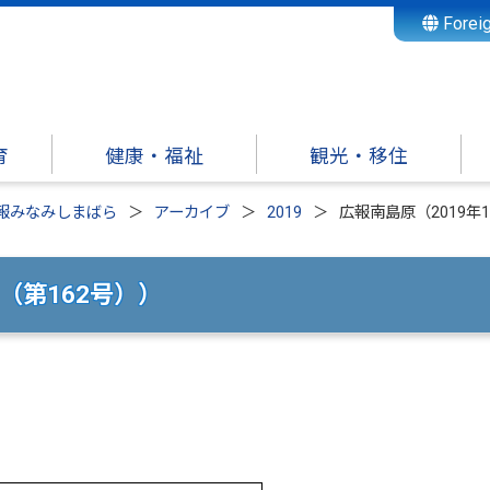
Forei
育
健康・福祉
観光・移住
報みなみしまばら
アーカイブ
2019
広報南島原（2019年
（第162号））