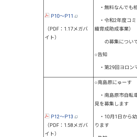
・無料なんでも
P10～P11
・令和2年度コミ
（PDF：1.17メガバ
織育成助成事業）
イト）
の募集につい
○告知
・第29回ヨロン
○南島原にゅーす
・南島原市自転車
見を募集します
P12～P13
・10月1日から
（PDF：1.58メガバ
ります
イト）