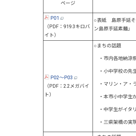
ページ
P01
○表紙 島原手延そ
（PDF：919.3キロバ
ン島原手延素麺」
イト）
○まちの話題
・市内各地納涼祭
・小中学校の先生
P02～P03
・マリン・ア・ラ・
（PDF：2.2メガバイ
ト）
・本市小中学生が
・中学生がイタリ
・三県架橋の実現