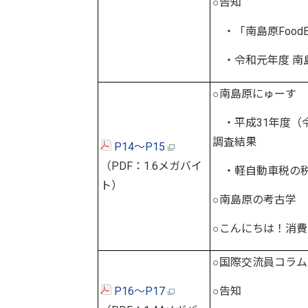
○告知
・「南島原FoodE
・令和元年度 南
○南島原にゅーす
・平成31年度（
調査結果
P14～P15
（PDF：1.6メガバイ
・軽自動車税の税
ト）
○南島原の考古学
○こんにちは！消
○国際交流員コラム
P16～P17
○告知