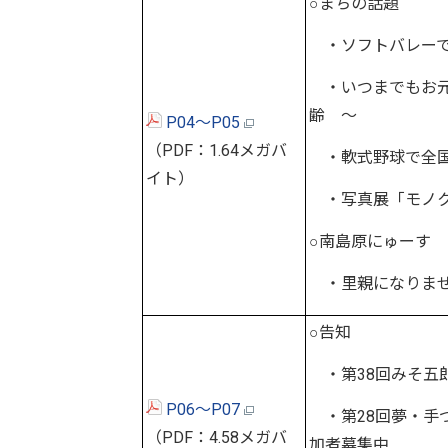
○まちの話題
・ソフトバレーで
・いつまでもお元
齢 ～
P04～P05
（PDF：1.64メガバ
・軟式野球で全国
イト）
・写真展「モノク
○南島原にゅーす
・里親になりませ
○告知
・第38回みそ五
P06～P07
・第28回夢・手
（PDF：4.58メガバ
加者募集中