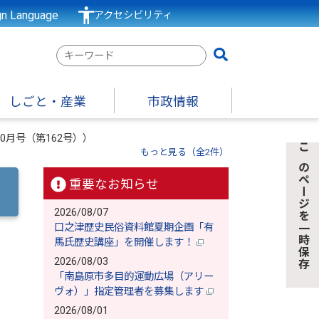
gn Language
アクセシビリティ
検
索
キ
しごと・産業
市政情報
ー
ワ
10月号（第162号））
ー
もっと見る（全2件）
このページを一時保存
ド
重要なお知らせ
2026/08/07
口之津歴史民俗資料館夏期企画「有
馬氏歴史講座」を開催します！
2026/08/03
「南島原市多目的運動広場（アリー
ヴォ）」指定管理者を募集します
2026/08/01