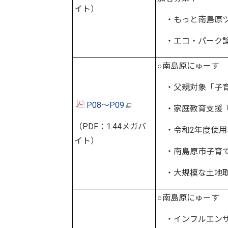
イト）
・もっと南島原ツア
・エコ・パーク論
○南島原にゅーす
・父親対象「子育
P08～P09
・家庭教育支援「
（PDF：1.44メガバ
・令和2年度使用
イト）
・南島原市子育
・大規模な土地取
○南島原にゅーす
・インフルエンザ