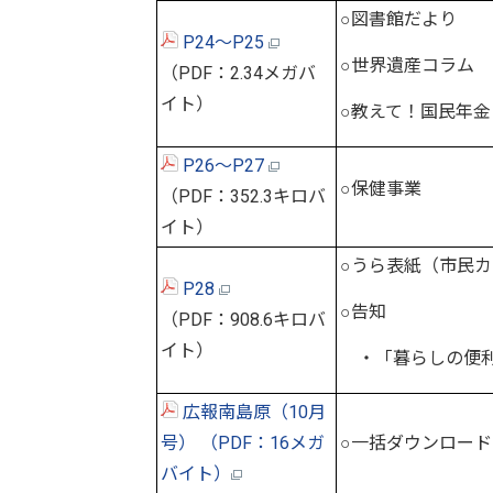
○図書館だより
P24～P25
○世界遺産コラム
（PDF：2.34メガバ
イト）
○教えて！国民年金
P26～P27
○保健事業
（PDF：352.3キロバ
イト）
○うら表紙（市民
P28
○告知
（PDF：908.6キロバ
イト）
・「暮らしの便利
広報南島原（10月
号） （PDF：16メガ
○一括ダウンロード
バイト）