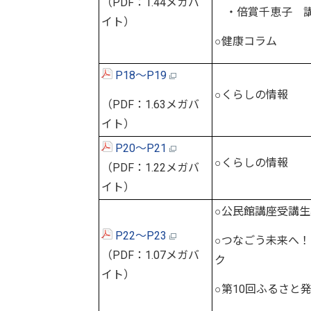
（PDF：1.44メガバ
・倍賞千恵子 
イト）
○健康コラム
P18～P19
○くらしの情報
（PDF：1.63メガバ
イト）
P20～P21
○くらしの情報
（PDF：1.22メガバ
イト）
○公民館講座受講
P22～P23
○つなごう未来へ
（PDF：1.07メガバ
ク
イト）
○第10回ふるさと