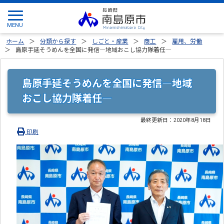
ホーム
分類から探す
しごと・産業
商工
雇用、労働
島原手延そうめんを全国に発信―地域おこし協力隊着任―
島原手延そうめんを全国に発信―地域
おこし協力隊着任―
最終更新日：
2020年8月18日
印刷