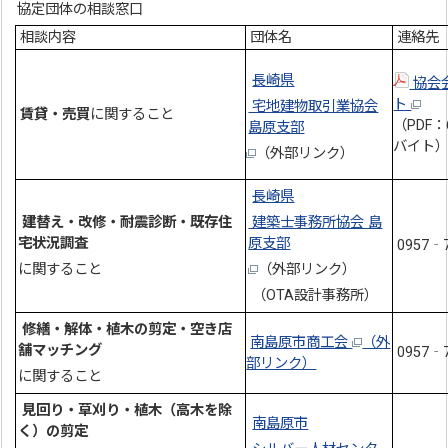
協定団体の相談窓口
相談内容
団体名
連絡先
長崎県
協会
ト
宅地建物取引業協会
賃貸・売買
に関すること
（PDF：
島原支部
バイト
（外部リンク）
長崎県
建替え・改修・耐震診断・既存住
建築士事務所協会 島
宅状況調査
原支部
0957‐7
に関すること
（外部リンク）
（OTA設計事務所）
修繕・解体・植木の剪定・空き店
南島原市商工会
（外
舗マッチング
0957‐
部リンク）
に関すること
見回り・草刈り・植木（高木を除
南島原市
く）の剪定