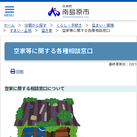
ホーム
分類から探す
くらし・手続き
住まい・環境
すまい・土地
空き家
空家等に関する各種相談窓口
空家等に関する各種相談窓口
最終更新日：
202
印刷
空家に関する相談窓口について