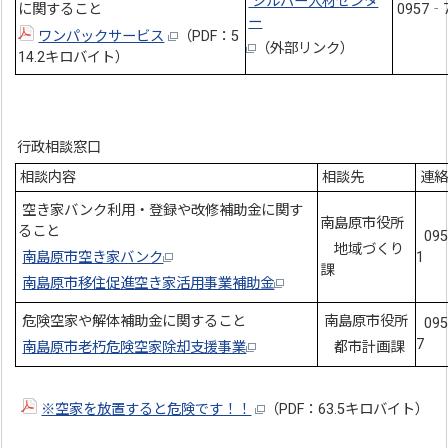
シルバー人材センタ
に関すること
0957‐
ー
ワンパックサービス
（PDF：5
（外部リンク）
14.2キロバイト）
行政相談窓口
相談内容
相談先
連
空き家バンク利用・登録や改修補助金に関す
南島原市役所
ること
095
地域づくり
南島原市空き家バンク
1
課
南島原市移住促進空き家活用事業補助金
危険空家や解体補助金に関すること
南島原市役所
095
7
南島原市老朽危険空家除却支援事業
都市計画課
※空家を放置すると危険です！！
（PDF：63.5キロバイト）