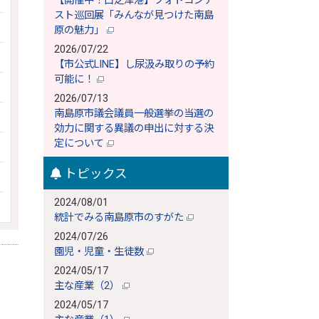
【開催中！口之津港】フォトコンテ
スト巡回展「みんなが見つけた南島
原の魅力」
2026/07/22
【市公式LINE】し尿汲み取りの予約
可能に！
2026/07/13
南島原市議会議員一般選挙の当選の
効力に関する異議の申出に対する決
定について
トピックス
2024/08/01
統計でみる南島原市のすがた
2024/07/26
園児・児童・生徒数
2024/05/17
主な産業（2）
2024/05/17