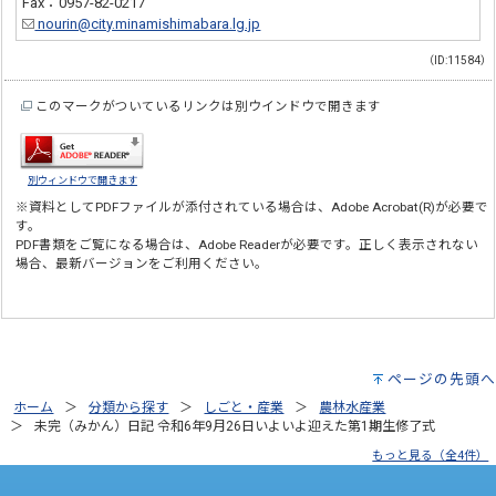
Fax：0957-82-0217
nourin@city.minamishimabara.lg.jp
（ID:11584）
このマークがついているリンクは別ウインドウで開きます
別ウィンドウで開きます
※資料としてPDFファイルが添付されている場合は、
Adobe Acrobat(R)
が必要で
す。
PDF書類をご覧になる場合は、
Adobe Reader
が必要です。正しく表示されない
場合、最新バージョンをご利用ください。
ページの先頭へ
ホーム
分類から探す
しごと・産業
農林水産業
未完（みかん）日記 令和6年9月26日いよいよ迎えた第1期生修了式
もっと見る（全4件）