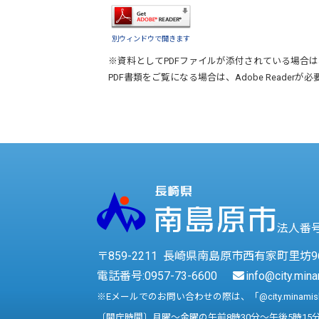
別ウィンドウで開きます
※資料としてPDFファイルが添付されている場合は
PDF書類をご覧になる場合は、
Adobe Reader
が必
法人番号 
〒859-2211 長崎県南島原市西有家町里坊9
電話番号:
0957-73-6600
info@city.mina
※Eメールでのお問い合わせの際は、「@city.minami
〔開庁時間〕月曜～金曜の午前8時30分～午後5時15