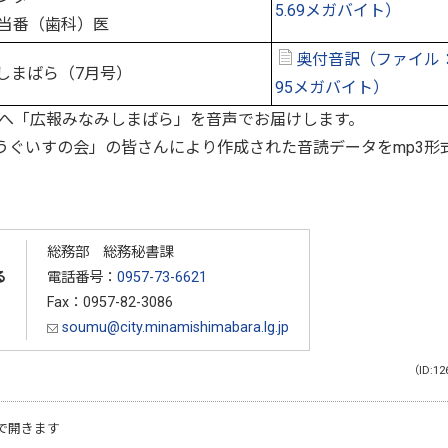
5.69メガバイト）
当番（歯科）医
奥付音訳（ファイル：
しまばら（7月号）
95メガバイト）
へ「広報みなみしまばら」を音声でお届けします。
ぐいすの会」の皆さんにより作成された音読データをmp3形
総務部 総務秘書課
る
電話番号：
0957-73-6621
Fax：0957-82-3086
soumu@city.minamishimabara.lg.jp
（ID:12
で開きます