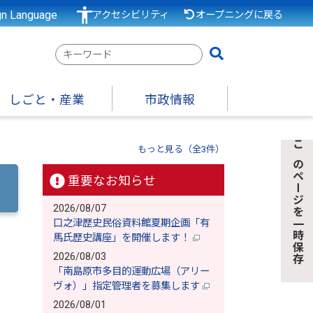
gn Language
アクセシビリティ
オープニングに戻る
検
索
キ
しごと・産業
市政情報
ー
ワ
）
ー
もっと見る（全3件）
このページを一時保存
ド
重要なお知らせ
2026/08/07
口之津歴史民俗資料館夏期企画「有
馬氏歴史講座」を開催します！
2026/08/03
「南島原市多目的運動広場（アリー
ヴォ）」指定管理者を募集します
2026/08/01