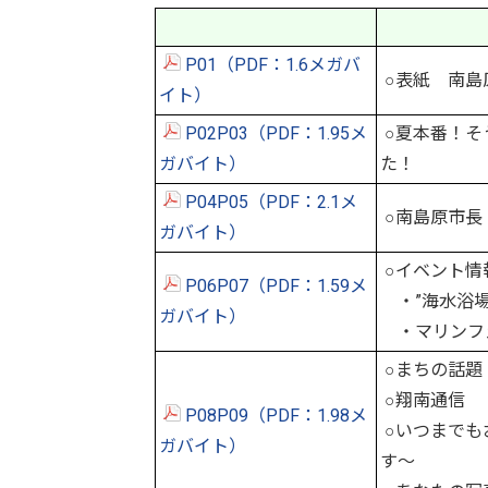
P01（PDF：1.6メガバ
○表紙 南島
イト）
P02P03（PDF：1.95メ
○夏本番！そ
ガバイト）
た！
P04P05（PDF：2.1メ
○南島原市長
ガバイト）
○イベント情
P06P07（PDF：1.59メ
・”海水浴場
ガバイト）
・マリンフェ
○まちの話題
○翔南通信
P08P09（PDF：1.98メ
○いつまでも
ガバイト）
す～