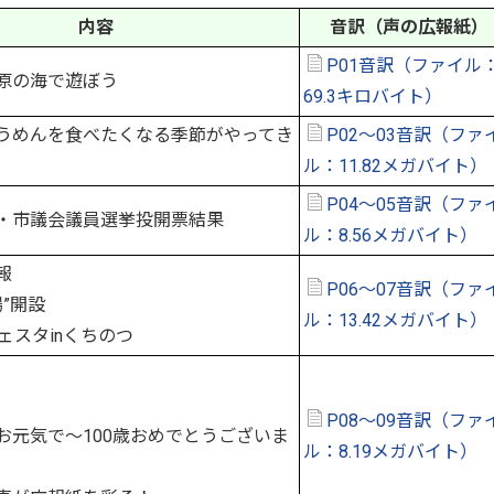
内容
音訳（声の広報紙）
P01音訳（ファイル：
原の海で遊ぼう
69.3キロバイト）
うめんを食べたくなる季節がやってき
P02～03音訳（ファ
ル：11.82メガバイト）
P04～05音訳（ファ
・市議会議員選挙投開票結果
ル：8.56メガバイト）
報
P06～07音訳（ファ
”開設
ル：13.42メガバイト）
スタinくちのつ
P08～09音訳（ファ
お元気で～100歳おめでとうございま
ル：8.19メガバイト）