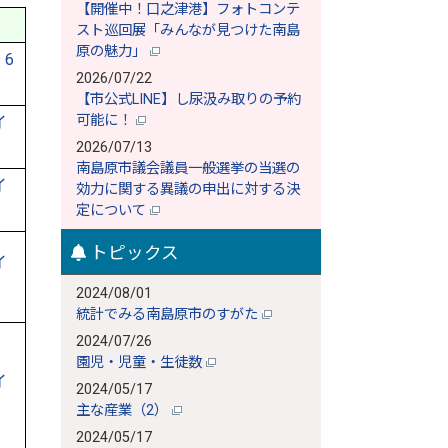
【開催中！口之津港】フォトコンテ
スト巡回展「みんなが見つけた南島
原の魅力」
6
2026/07/22
【市公式LINE】し尿汲み取りの予約
可能に！
イ
2026/07/13
南島原市議会議員一般選挙の当選の
イ
効力に関する異議の申出に対する決
定について
トピックス
イ
2024/08/01
統計でみる南島原市のすがた
2024/07/26
園児・児童・生徒数
イ
2024/05/17
主な産業（2）
2024/05/17