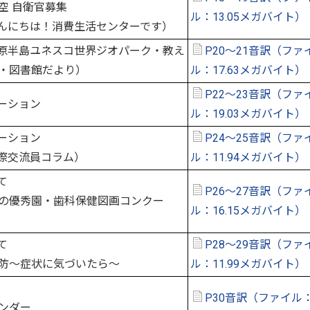
 自衛官募集
ル：13.05メガバイト）
んにちは！消費生活センターです）
原半島ユネスコ世界ジオパーク・教え
P20～21音訳（ファ
・図書館だより）
ル：17.63メガバイト）
P22～23音訳（ファ
ーション
ル：19.03メガバイト）
ーション
P24～25音訳（ファ
際交流員コラム）
ル：11.94メガバイト）
て
P26～27音訳（ファ
の優秀園・歯科保健図画コンクー
ル：16.15メガバイト）
て
P28～29音訳（ファ
防～症状に気づいたら～
ル：11.99メガバイト）
P30音訳（ファイル：
ンダー