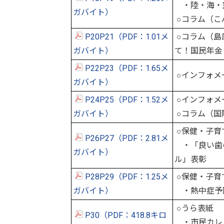
・陸・海・空
ガバイト）
○コラム（こ
P20P21（PDF：1.01メ
○コラム（島
ガバイト）
て！国民年金
P22P23（PDF：1.65メ
○インフォメ
ガバイト）
P24P25（PDF：1.52メ
○インフォメ
ガバイト）
○コラム（国
○保健・子育
P26P27（PDF：2.81メ
・「良い歯
ガバイト）
ル」表彰
P28P29（PDF：1.25メ
○保健・子育
ガバイト）
・熱中症予
○うら表紙
P30（PDF：418.8キロ
・市民カレ