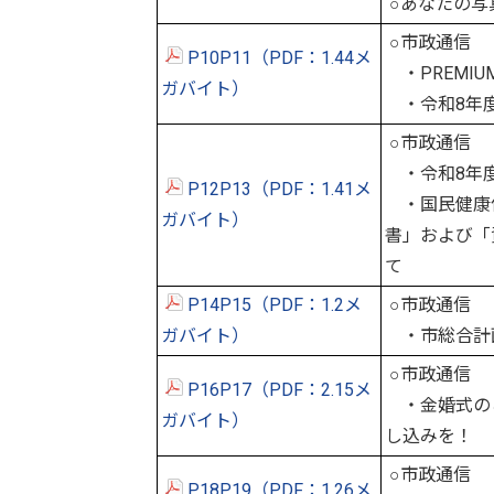
○あなたの写
○市政通信
P10P11（PDF：1.44メ
・PREMIU
ガバイト）
・令和8年度
○市政通信
・令和8年度
P12P13（PDF：1.41メ
・国民健康
ガバイト）
書」および「
て
P14P15（PDF：1.2メ
○市政通信
ガバイト）
・市総合計
○市政通信
P16P17（PDF：2.15メ
・金婚式のご
ガバイト）
し込みを！
○市政通信
P18P19（PDF：1.26メ