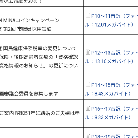
真が広報紙を彩る！
P10～11音訳（ファ
M MINAコインキャンペーン
ル：12.01メガバイト）
 第2回 市職員採用試験
 国民健康保険税率の変更について
P12～13音訳（ファ
保険・後期高齢者医療の「資格確認
ル：13.16メガバイト）
資格情報のお知らせ」の更新につい
P14～15音訳（ファ
画審議会委員を募集します
ル：8.43メガバイト）
P16～17音訳（ファ
案内 昭和51年に結婚のご夫婦は申
ル：8.33メガバイト）
P18～19音訳（ファ