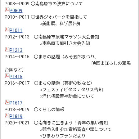
P008～P009 〇南島原市の決算について
P0809
P010～P011 〇世界ジオパークを目指して
○美術展、科学展告知
P1011
P012～P013 〇南島原市原城マラソン大会告知
○南島原市綱引き大会告知
P1213
P014～P015 〇まちの話題（みそ五郎まつり、
映画まぼろしの邪馬
台国など）
P1415
P016～P017 〇まちの話題（芸術の秋など）
○フェスティビタスナタリス告知
○浄化槽設置補助金について
P1617
P018～P019 〇くらしの情報
P1819
P020～P021 〇南向きに生きよう！青年の集い告知
○競争入札参加資格審査申請について
○ひまわりプランだより