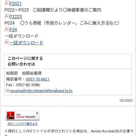
P2021
P022～P023 〇図書館だより〇保健事業のご案内
P2223
P024 〇うら表紙（市民カレンダー。ごみに搬入方法など）
P24
一括ダウンロード
一括ダウンロード
このページに関する
お問い合わせは
総務部 総務秘書課
電話番号：
0957-73-6621
Fax：0957-82-3086
soumu@city.minamishimabara.lg.jp
（ID:5025）
別ウィンドウで開きます
※資料としてPDFファイルが添付されている場合は、
Adobe Acrobat(R)
が必要で