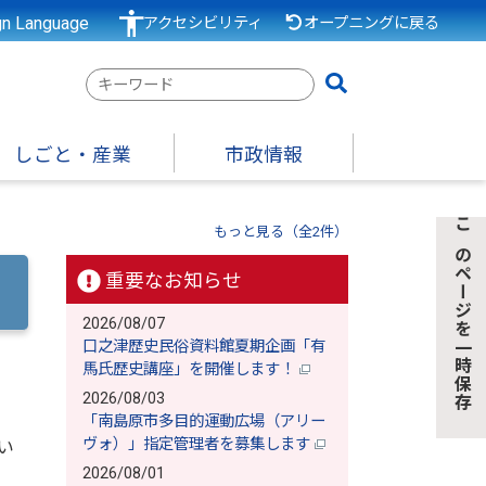
gn Language
アクセシビリティ
オープニングに戻る
検
索
キ
しごと・産業
市政情報
ー
ワ
」
ー
もっと見る（全2件）
このページを一時保存
ド
重要なお知らせ
2026/08/07
口之津歴史民俗資料館夏期企画「有
馬氏歴史講座」を開催します！
2026/08/03
「南島原市多目的運動広場（アリー
ヴォ）」指定管理者を募集します
い
2026/08/01