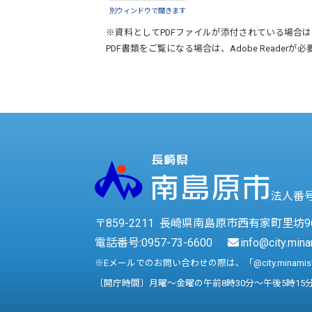
別ウィンドウで開きます
※資料としてPDFファイルが添付されている場合は
PDF書類をご覧になる場合は、
Adobe Reader
が必
法人番号 
〒859-2211 長崎県南島原市西有家町里坊9
電話番号:
0957-73-6600
info@city.mina
※Eメールでのお問い合わせの際は、「@city.minami
〔開庁時間〕月曜～金曜の午前8時30分～午後5時15