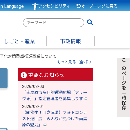
gn Language
アクセシビリティ
オープニングに戻る
検
索
キ
しごと・産業
市政情報
ー
ワ
子化対策重点推進事業について
ー
もっと見る（全2件）
このページを一時保存
ド
重要なお知らせ
2026/08/03
「南島原市多目的運動広場（アリー
ヴォ）」指定管理者を募集します
2026/08/01
【開催中！口之津港】フォトコンテ
スト巡回展「みんなが見つけた南島
原の魅力」