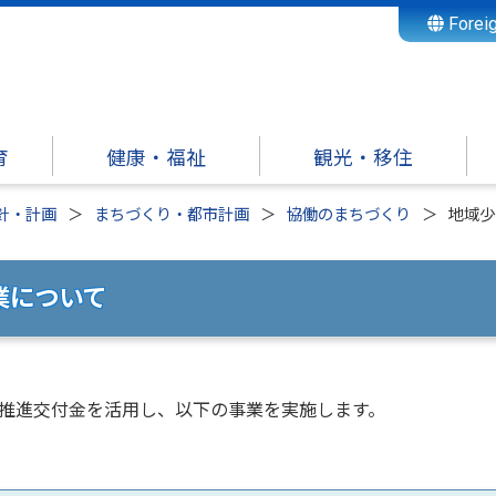
Forei
育
健康・福祉
観光・移住
針・計画
まちづくり・都市計画
協働のまちづくり
地域少
業について
推進交付金を活用し、以下の事業を実施します。