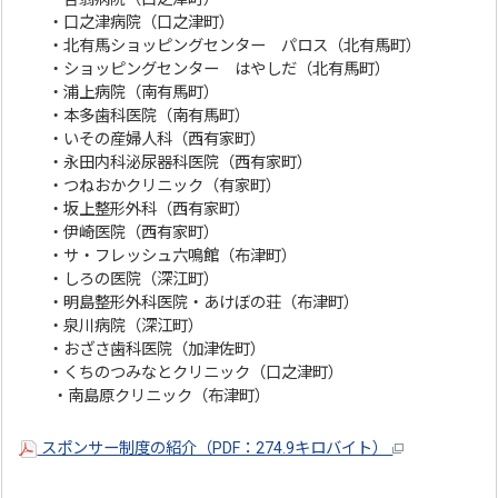
・口之津病院（口之津町）
・北有馬ショッピングセンター パロス（北有馬町）
・ショッピングセンター はやしだ（北有馬町）
・浦上病院（南有馬町）
・本多歯科医院（南有馬町）
・いその産婦人科（西有家町）
・永田内科泌尿器科医院（西有家町）
・つねおかクリニック（有家町）
・坂上整形外科（西有家町）
・伊崎医院（西有家町）
・サ・フレッシュ六鳴館（布津町）
・しろの医院（深江町）
・明島整形外科医院・あけぼの荘（布津町）
・泉川病院（深江町）
・おざさ歯科医院（加津佐町）
・くちのつみなとクリニック（口之津町）
・南島原クリニック（布津町）
スポンサー制度の紹介（PDF：274.9キロバイト）