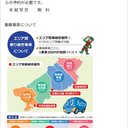
らの予約が必要です。
未 就 学 児 無 料
乗継乗車について