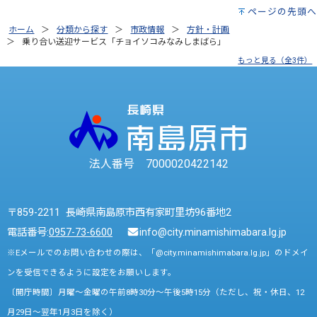
ページの先頭へ
ホーム
分類から探す
市政情報
方針・計画
乗り合い送迎サービス「チョイソコみなみしまばら」
もっと見る（全3件）
法人番号 7000020422142
〒859-2211 長崎県南島原市西有家町里坊96番地2
電話番号:
0957-73-6600
info@city.minamishimabara.lg.jp
※Eメールでのお問い合わせの際は、「@city.minamishimabara.lg.jp」のドメイ
ンを受信できるように設定をお願いします。
〔開庁時間〕月曜～金曜の午前8時30分～午後5時15分（ただし、祝・休日、12
月29日～翌年1月3日を除く）