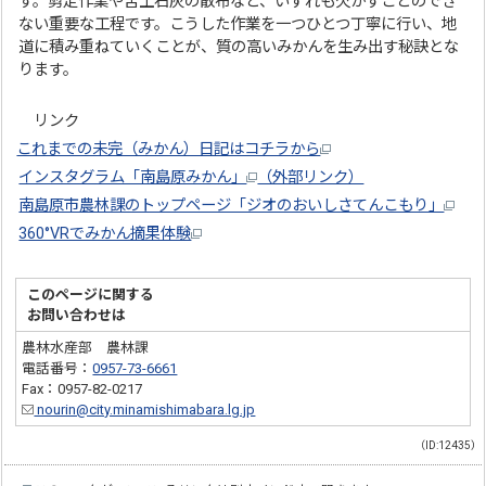
す。剪定作業や苦土石灰の散布など、いずれも欠かすことのでき
ない重要な工程です。こうした作業を一つひとつ丁寧に行い、地
道に積み重ねていくことが、質の高いみかんを生み出す秘訣とな
ります。
リンク
これまでの未完（みかん）日記はコチラから
インスタグラム「南島原みかん」
（外部リンク）
南島原市農林課のトップページ「ジオのおいしさてんこもり」
360°VRでみかん摘果体験
このページに関する
お問い合わせは
農林水産部 農林課
電話番号：
0957-73-6661
Fax：0957-82-0217
nourin@city.minamishimabara.lg.jp
（ID:12435）