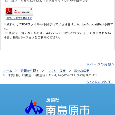
このマークがついているリンクは別ウインドウで開きます
別ウィンドウで開きます
※資料としてPDFファイルが添付されている場合は、
Adobe Acrobat(R)
が必要で
す。
PDF書類をご覧になる場合は、
Adobe Reader
が必要です。正しく表示されない
場合、最新バージョンをご利用ください。
ページの先頭へ
ホーム
分類から探す
しごと・産業
農林水産業
未完日記（2期生、3期生編）おいしいみかんづくりの秘訣とは？
もっと見る（全3件）