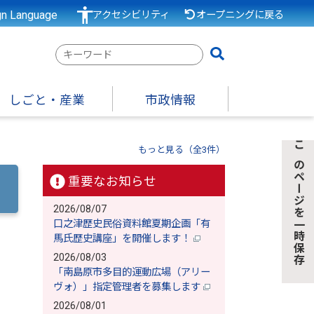
gn Language
アクセシビリティ
オープニングに戻る
検
索
キ
しごと・産業
市政情報
ー
ワ
）
ー
もっと見る（全3件）
このページを一時保存
ド
重要なお知らせ
2026/08/07
口之津歴史民俗資料館夏期企画「有
馬氏歴史講座」を開催します！
2026/08/03
「南島原市多目的運動広場（アリー
ヴォ）」指定管理者を募集します
2026/08/01