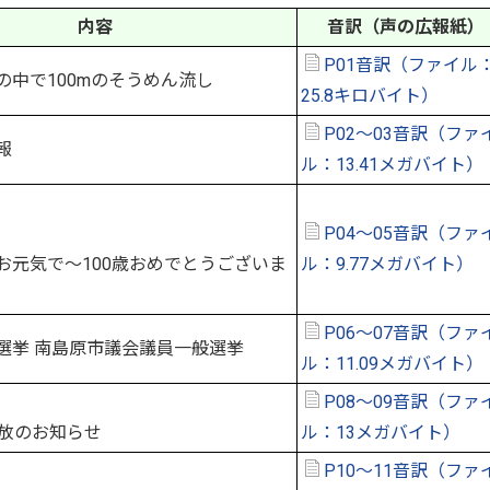
内容
音訳（声の広報紙）
P01音訳（ファイル：
の中で100mのそうめん流し
25.8キロバイト）
P02～03音訳（ファ
報
ル：13.41メガバイト）
P04～05音訳（ファ
お元気で～100歳おめでとうございま
ル：9.77メガバイト）
P06～07音訳（ファ
選挙 南島原市議会議員一般選挙
ル：11.09メガバイト）
P08～09音訳（ファ
放のお知らせ
ル：13メガバイト）
P10～11音訳（ファ