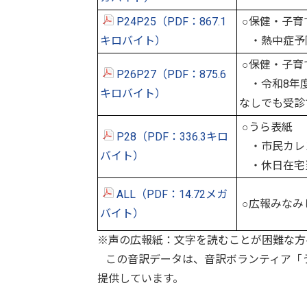
P24P25（PDF：867.1
○保健・子育
キロバイト）
・熱中症予
○保健・子育
P26P27（PDF：875.6
・令和8年度
キロバイト）
なしでも受診
○うら表紙
P28（PDF：336.3キロ
・市民カレ
バイト）
・休日在宅
ALL（PDF：14.72メガ
○広報みなみ
バイト）
※声の広報紙：文字を読むことが困難な方
この音訳データは、音訳ボランティア「う
提供しています。