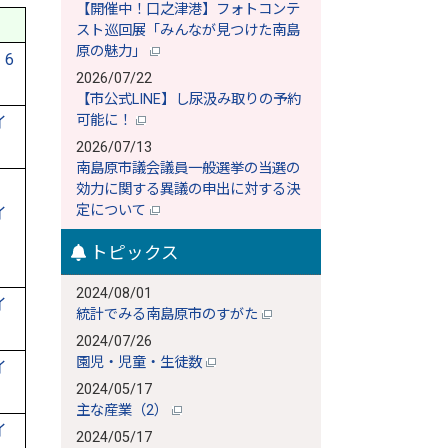
【開催中！口之津港】フォトコンテ
スト巡回展「みんなが見つけた南島
原の魅力」
6
2026/07/22
【市公式LINE】し尿汲み取りの予約
可能に！
イ
2026/07/13
南島原市議会議員一般選挙の当選の
効力に関する異議の申出に対する決
定について
イ
トピックス
2024/08/01
イ
統計でみる南島原市のすがた
2024/07/26
園児・児童・生徒数
イ
2024/05/17
主な産業（2）
イ
2024/05/17