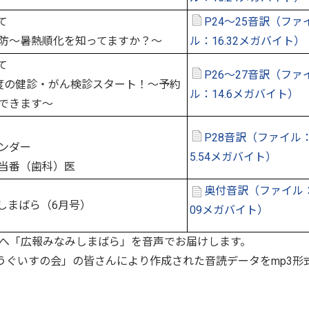
て
P24～25音訳（ファ
防～暑熱順化を知ってますか？～
ル：16.32メガバイト）
て
P26～27音訳（ファ
の健診・がん検診スタート！～予約
ル：14.6メガバイト）
できます～
P28音訳（ファイル：
ンダー
5.54メガバイト）
当番（歯科）医
奥付音訳（ファイル：
しまばら（6月号）
09メガバイト）
へ「広報みなみしまばら」を音声でお届けします。
ぐいすの会」の皆さんにより作成された音読データをmp3形