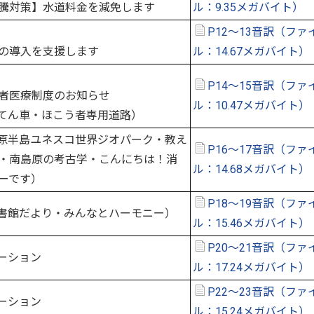
騰対策】水道料金を減免します
ル：9.35メガバイト）
P12～13音訳（ファ
の導入を支援します
ル：14.67メガバイト）
P14～15音訳（ファ
者医療制度のお知らせ
ル：10.47メガバイト）
てん車・ほこう者専用道路）
原半島ユネスコ世界ジオパーク・教え
P16～17音訳（ファ
・南島原の考古学・こんにちは！消
ル：14.68メガバイト）
ーです）
P18～19音訳（ファ
書館だより・みんなとハーモニー）
ル：15.46メガバイト）
P20～21音訳（ファ
ーション
ル：17.24メガバイト）
P22～23音訳（ファ
ーション
ル：15.24メガバイト）