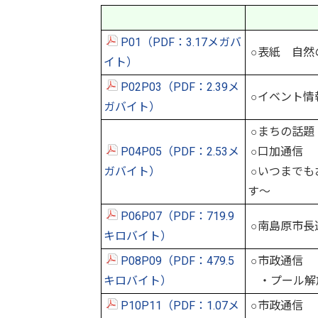
P01（PDF：3.17メガバ
○表紙 自然
イト）
P02P03（PDF：2.39メ
○イベント情
ガバイト）
○まちの話題
P04P05（PDF：2.53メ
○口加通信
ガバイト）
○いつまでも
す～
P06P07（PDF：719.9
○南島原市長
キロバイト）
P08P09（PDF：479.5
○市政通信
キロバイト）
・プール解
P10P11（PDF：1.07メ
○市政通信