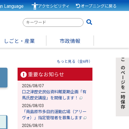
gn Language
アクセシビリティ
オープニングに戻る
検
索
キ
しごと・産業
市政情報
ー
ワ
ー
もっと見る（全6件）
このページを一時保存
ド
重要なお知らせ
2026/08/07
口之津歴史民俗資料館夏期企画「有
馬氏歴史講座」を開催します！
2026/08/03
「南島原市多目的運動広場（アリー
ヴォ）」指定管理者を募集します
2026/08/01