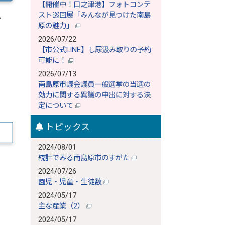
【開催中！口之津港】フォトコンテ
、
スト巡回展「みんなが見つけた南島
原の魅力」
2026/07/22
【市公式LINE】し尿汲み取りの予約
可能に！
2026/07/13
南島原市議会議員一般選挙の当選の
効力に関する異議の申出に対する決
定について
トピックス
2024/08/01
統計でみる南島原市のすがた
2024/07/26
園児・児童・生徒数
2024/05/17
主な産業（2）
2024/05/17