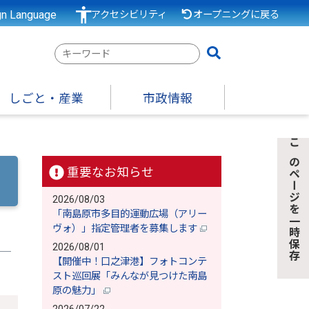
gn Language
アクセシビリティ
オープニングに戻る
検
索
キ
しごと・産業
市政情報
ー
ワ
ー
このページを一時保存
ド
重要なお知らせ
2026/08/03
「南島原市多目的運動広場（アリー
ヴォ）」指定管理者を募集します
2026/08/01
【開催中！口之津港】フォトコンテ
スト巡回展「みんなが見つけた南島
原の魅力」