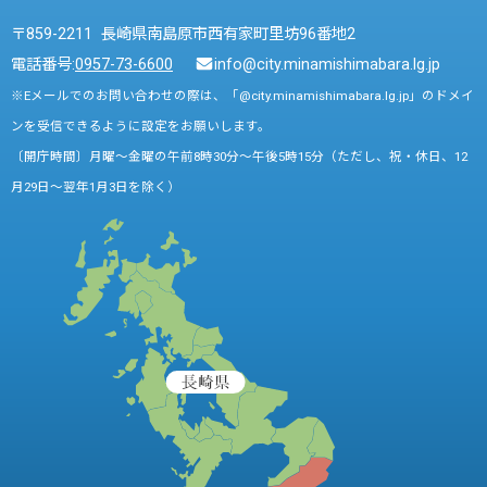
〒859-2211 長崎県南島原市西有家町里坊96番地2
電話番号:
0957-73-6600
info@city.minamishimabara.lg.jp
※Eメールでのお問い合わせの際は、「@city.minamishimabara.lg.jp」のドメイ
ンを受信できるように設定をお願いします。
〔開庁時間〕月曜～金曜の午前8時30分～午後5時15分（ただし、祝・休日、12
月29日～翌年1月3日を除く）