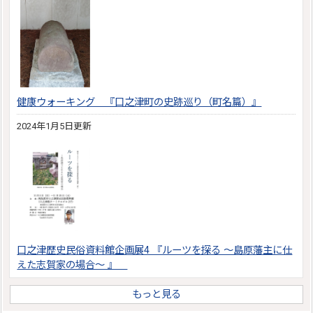
健康ウォーキング 『口之津町の史跡巡り（町名篇）』
2024年1月5日更新
口之津歴史民俗資料館企画展4 『ルーツを探る ～島原藩主に仕
えた志賀家の場合～ 』
もっと見る