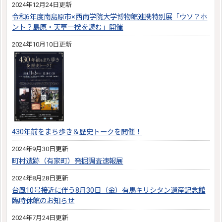
2024年12月24日更新
令和6年度南島原市×西南学院大学博物館連携特別展「ウソ？ホ
ント？島原・天草一揆を読む」開催
2024年10月10日更新
430年前をまち歩き＆歴史トークを開催！
2024年9月30日更新
町村遺跡（有家町）発掘調査速報展
2024年8月28日更新
台風10号接近に伴う8月30日（金）有馬キリシタン遺産記念館
臨時休館のお知らせ
2024年7月24日更新