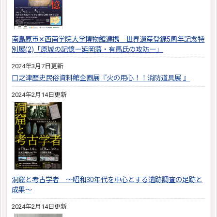
南島原市✕西南学院大学博物館連携 世界遺産登録5周年記念特
別展(2)「原城の記憶ー延岡藩・有馬氏の攻防ー」
2024年3月7日更新
口之津歴史民俗資料館企画展『火の用心！！消防道具展 』
2024年2月14日更新
洞窟と考古学者 ～昭和30年代を中心とする遺跡調査の足跡と
成果～
2024年2月14日更新