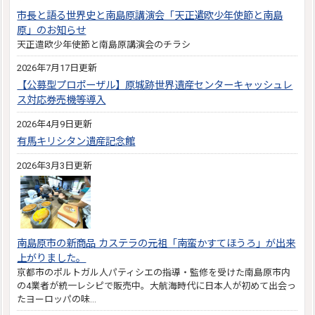
市長と語る世界史と南島原講演会「天正遣欧少年使節と南島
原」のお知らせ
天正遣欧少年使節と南島原講演会のチラシ
2026年7月17日更新
【公募型プロポーザル】原城跡世界遺産センターキャッシュレ
ス対応券売機等導入
2026年4月9日更新
有馬キリシタン遺産記念館
2026年3月3日更新
南島原市の新商品 カステラの元祖「南蛮かすてほうろ」が出来
上がりました。
京都市のポルトガル人パティシエの指導・監修を受けた南島原市内
の4業者が統一レシピで販売中。大航海時代に日本人が初めて出会っ
たヨーロッパの味…