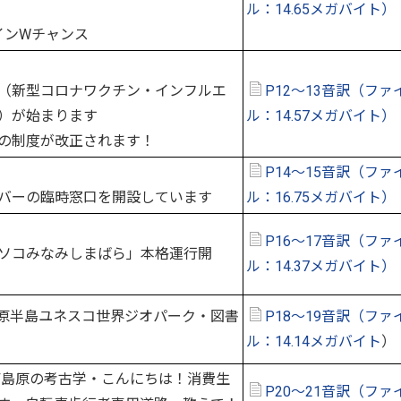
ル：14.65メガバイト）
インWチャンス
（新型コロナワクチン・インフルエ
P12～13音訳（ファ
）が始まります
ル：14.57メガバイト）
の制度が改正されます！
P14～15音訳（ファ
バーの臨時窓口を開設しています
ル：16.75メガバイト）
P16～17音訳（ファ
ソコみなみしまばら」本格運行開
ル：14.37メガバイト）
原半島ユネスコ世界ジオパーク・図書
P18～19音訳（ファ
ル：14.14メガバイト
）
島原の考古学・こんにちは！消費生
P20～21音訳（ファ