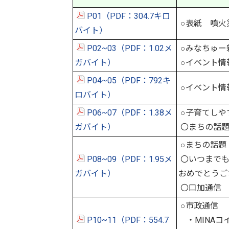
P01（PDF：304.7キロ
○表紙 噴火
バイト）
P02~03（PDF：1.02メ
○みなちゅー
ガバイト）
○イベント情
P04~05（PDF：792キ
○イベント情
ロバイト）
P06~07（PDF：1.38メ
○子育てしや
ガバイト）
〇まちの話
○まちの話題
P08~09（PDF：1.95メ
〇いつまでも
ガバイト）
おめでとうご
〇口加通信
○市政通信
P10~11（PDF：554.7
・MINAコ