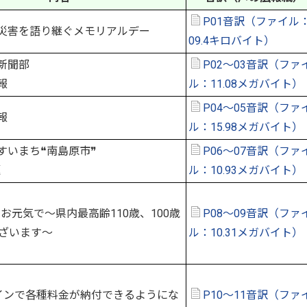
P01音訳（ファイル：
災害を語り継ぐメモリアルデー
09.4キロバイト）
新聞部
P02～03音訳（ファ
報
ル：11.08メガバイト）
P04～05音訳（ファ
報
ル：15.98メガバイト）
すいまち❝南島原市❞
P06～07音訳（ファ
題
ル：10.93メガバイト）
お元気で～県内最高齢110歳、100歳
P08～09音訳（ファ
ざいます～
ル：10.31メガバイト）
インで各種料金が納付できるようにな
P10～11音訳（ファ