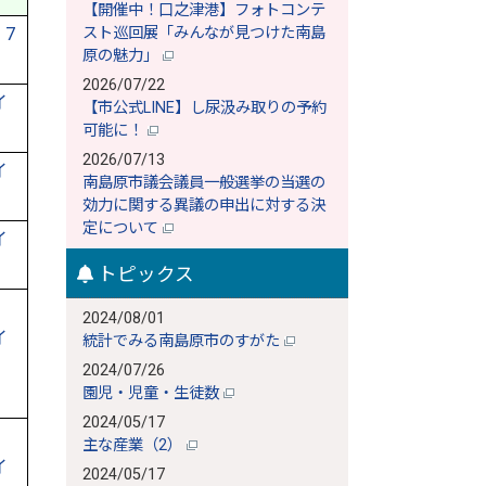
【開催中！口之津港】フォトコンテ
7
スト巡回展「みんなが見つけた南島
原の魅力」
2026/07/22
イ
【市公式LINE】し尿汲み取りの予約
可能に！
2026/07/13
イ
南島原市議会議員一般選挙の当選の
効力に関する異議の申出に対する決
定について
イ
トピックス
2024/08/01
イ
統計でみる南島原市のすがた
2024/07/26
園児・児童・生徒数
2024/05/17
主な産業（2）
イ
2024/05/17