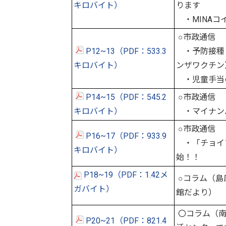
キロバイト）
ります
・MINAコ
○市政通信
P12~13（PDF：533.3
・予防接種
キロバイト）
ンザワクチン
・児童手当
P14~15（PDF：545.2
○市政通信
キロバイト）
・マイナン
○市政通信
P16~17（PDF：933.9
・「チョイ
キロバイト）
始！！
P18~19（PDF：1.42メ
○コラム（島
ガバイト）
館だより）
〇コラム（南
P20~21（PDF：821.4