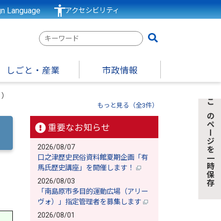
gn Language
アクセシビリティ
検
索
キ
しごと・産業
市政情報
ー
ワ
））
ー
もっと見る（全3件）
このページを一時保存
ド
重要なお知らせ
2026/08/07
口之津歴史民俗資料館夏期企画「有
馬氏歴史講座」を開催します！
2026/08/03
「南島原市多目的運動広場（アリー
ヴォ）」指定管理者を募集します
2026/08/01