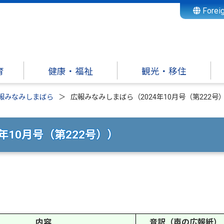
Forei
育
健康・福祉
観光・移住
報みなみしまばら
広報みなみしまばら（2024年10月号（第222号
年10月号（第222号））
内容
音訳（声の広報紙）