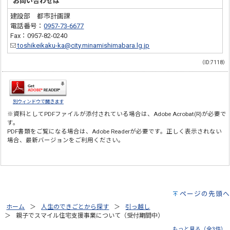
お問い合わせは
建設部 都市計画課
電話番号：
0957-73-6677
Fax：0957-82-0240
toshikeikaku-ka@city.minamishimabara.lg.jp
（ID:7118）
別ウィンドウで開きます
※資料としてPDFファイルが添付されている場合は、
Adobe Acrobat(R)
が必要で
す。
PDF書類をご覧になる場合は、
Adobe Reader
が必要です。正しく表示されない
場合、最新バージョンをご利用ください。
ページの先頭へ
ホーム
人生のできごとから探す
引っ越し
親子でスマイル住宅支援事業について（受付期間中）
もっと見る（全3件）