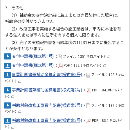
7．その他
（1）補助金の交付決定前に着工または売買契約した場合は、
補助金の交付ができません。
（2）改修工事を実施する場合の施工業者は、市内に本社を有
する法人または市内に住所を有する個人に限ります。
（3）完了の実績報告書を当該年度の1月31日までに提出するこ
とが条件となります。
交付申請書(様式第1号)
（
ファイル：251キロバイト）
交付申請書(様式第1号)
（
PDF：192.9キロバイト）
事業計画書兼補助金算定書(様式第2号)
（
ファイル：123.6キロ
バイト）
事業計画書兼補助金算定書(様式第2号)
（
PDF：84.3キロバイ
ト）
補助対象改修工事費内訳書(様式第3号)
（
ファイル：137.5キロ
バイト）
補助対象改修工事費内訳書(様式第3号)
（
PDF：83.1キロバイ
ト）