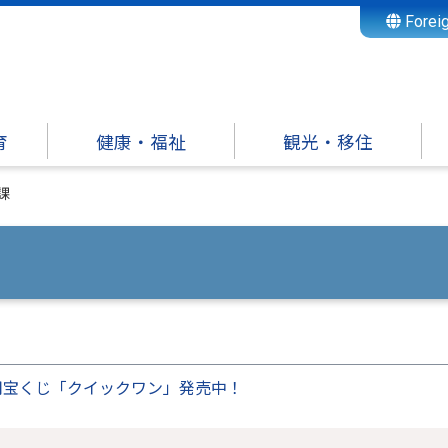
Forei
育
健康・福祉
観光・移住
課
用宝くじ「クイックワン」発売中！