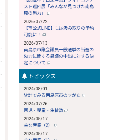
【開催中！口之津港】フォトコンテ
スト巡回展「みんなが見つけた南島
原の魅力」
2026/07/22
【市公式LINE】し尿汲み取りの予約
可能に！
2026/07/13
南島原市議会議員一般選挙の当選の
効力に関する異議の申出に対する決
定について
トピックス
2024/08/01
統計でみる南島原市のすがた
2024/07/26
園児・児童・生徒数
2024/05/17
主な産業（2）
2024/05/17