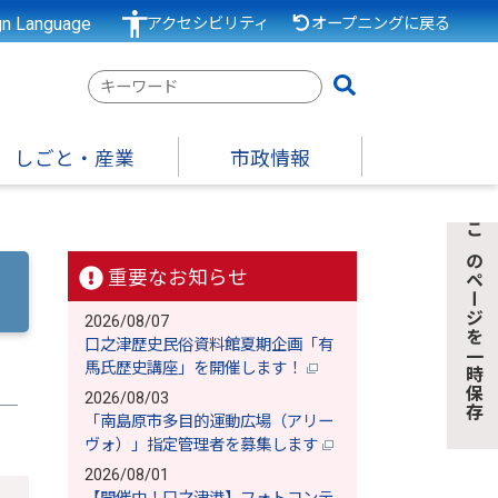
gn Language
アクセシビリティ
オープニングに戻る
検
索
キ
しごと・産業
市政情報
ー
ワ
ー
このページを一時保存
ド
重要なお知らせ
2026/08/07
口之津歴史民俗資料館夏期企画「有
馬氏歴史講座」を開催します！
2026/08/03
「南島原市多目的運動広場（アリー
ヴォ）」指定管理者を募集します
2026/08/01