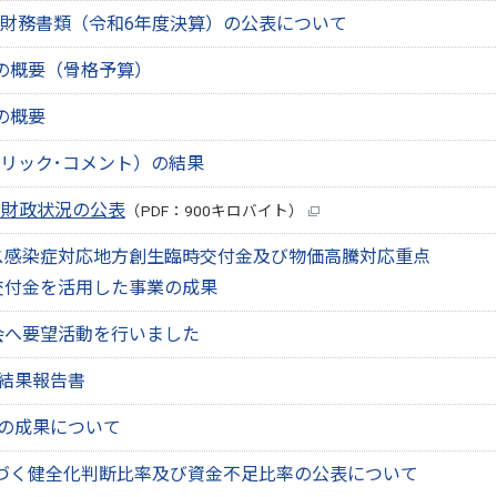
財務書類（令和6年度決算）の公表について
の概要（骨格予算）
の概要
リック･コメント）の結果
期財政状況の公表
（PDF：900キロバイト）
ス感染症対応地方創生臨時交付金及び物価高騰対応重点
交付金を活用した事業の成果
会へ要望活動を行いました
結果報告書
の成果について
づく健全化判断比率及び資金不足比率の公表について