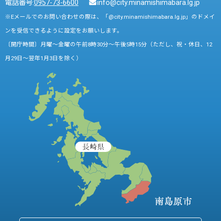
電話番号:
0957-73-6600
info@city.minamishimabara.lg.jp
※Eメールでのお問い合わせの際は、「@city.minamishimabara.lg.jp」のドメイ
ンを受信できるように設定をお願いします。
〔開庁時間〕月曜～金曜の午前8時30分～午後5時15分（ただし、祝・休日、12
月29日～翌年1月3日を除く）