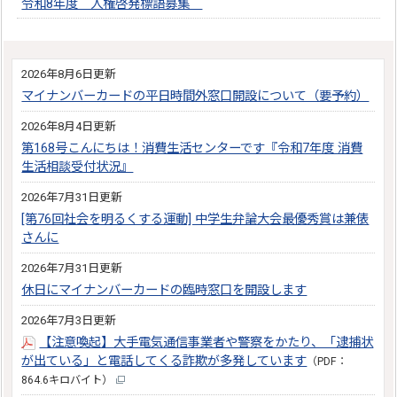
令和8年度 人権啓発標語募集
2026年8月6日更新
マイナンバーカードの平日時間外窓口開設について（要予約）
2026年8月4日更新
第168号こんにちは！消費生活センターです『令和7年度 消費
生活相談受付状況』
2026年7月31日更新
[第76回社会を明るくする運動] 中学生弁論大会最優秀賞は兼俵
さんに
2026年7月31日更新
休日にマイナンバーカードの臨時窓口を開設します
2026年7月3日更新
【注意喚起】大手電気通信事業者や警察をかたり、「逮捕状
が出ている」と電話してくる詐欺が多発しています
（PDF：
864.6キロバイト）